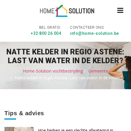
BEL GRATIS:
CONTACTEER ONS:
+32 800 26 004
info@home-solution.be
NATTE KELDER IN REGIO ASTENE:
LAST VAN WATER IN DE KELDER?
Home-Solution vochtbestrijding
Gemeente
Natte kelder in regio Astene: Last van water in de kelder?
Tips & advies
Hoe herken je een slechte afwatering in