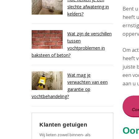
slechte afwatering in
Bent u
kelders?
heeft u
ernsti
opperv
Wat zijn de verschillen
tussen
vochtproblemen in
Om act
baksteen of beton?
heeft v
juiste 
een vo
Wat mag je
verwachten van een
aan u ui
garantie op
vochtbehandeling?
Con
Klanten getuigen
Oor
Wij lieten zowel binnen- als