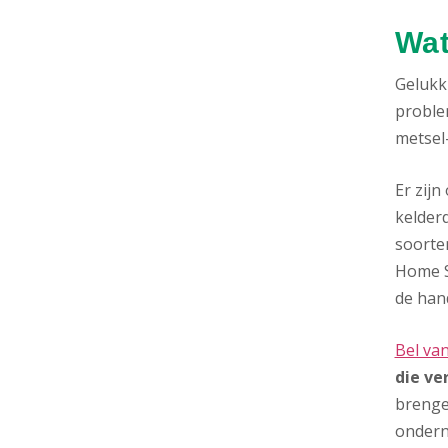
Wat
Gelukki
proble
metsel-
Er zij
kelderd
soorte
Home S
de hand
Bel va
die ver
brenge
onder