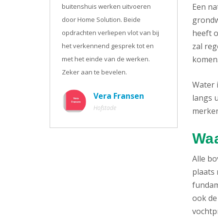
Een na
buitenshuis werken uitvoeren
grondw
door Home Solution. Beide
heeft o
opdrachten verliepen vlot van bij
zal re
het verkennend gesprek tot en
komen
met het einde van de werken.
Zeker aan te bevelen.
Water 
Vera Fransen
langs u
Hofstade
merken.
Waa
Alle b
plaats 
fundam
ook de
vochtpr