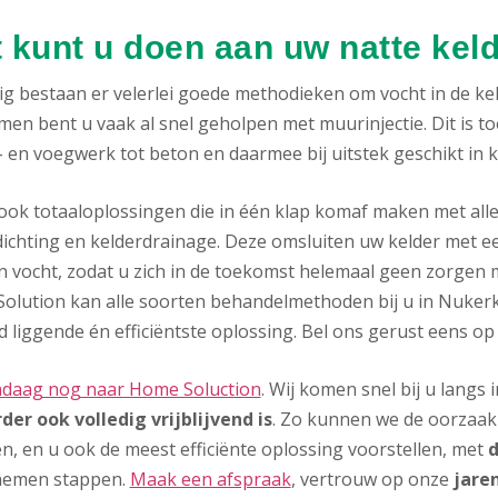
 kunt u doen aan uw natte kel
g bestaan er velerlei goede methodieken om vocht in de keld
men bent u vaak al snel geholpen met muurinjectie. Dit is t
 en voegwerk tot beton en daarmee bij uitstek geschikt in 
n ook totaaloplossingen die in één klap komaf maken met all
ichting en kelderdrainage. Deze omsluiten uw kelder met ee
n vocht, zodat u zich in de toekomst helemaal geen zorgen 
olution kan alle soorten behandelmethoden bij u in Nukerke
 liggende én efficiëntste oplossing. Bel ons gerust eens op
ndaag nog naar Home Soluction
. Wij komen snel bij u langs
der ook volledig vrijblijvend is
. Zo kunnen we de oorzaak 
n, en u ook de meest efficiënte oplossing voorstellen, met
d
nemen stappen.
Maak een afspraak
, vertrouw op onze
jare