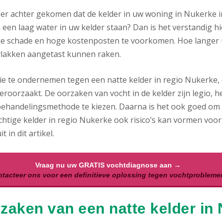
 er achter gekomen dat de kelder in uw woning in Nukerke i
 een laag water in uw kelder staan? Dan is het verstandig hi
ge schade en hoge kostenposten te voorkomen. Hoe langer uw
lakken aangetast kunnen raken.
ie te ondernemen tegen een natte kelder in regio Nukerke, d
eroorzaakt. De oorzaken van vocht in de kelder zijn legio, h
behandelingsmethode te kiezen. Daarna is het ook goed om al
chtige kelder in regio Nukerke ook risico’s kan vormen voor
t in dit artikel.
Vraag nu uw GRATIS vochtdiagnose aan →
tacteer ons voor een definitieve oplossing tegen vochtprobleme
zaken van een natte kelder in 