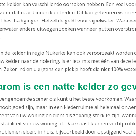
tte kelder kan verschillende oorzaken hebben. Een veel voor
ater dat naar binnen kan treden. Dit kan gebeuren wanneer
f beschadigingen. Hetzelfde geldt voor sijpelwater. Wanneer
genwater andere uitwegen zoeken wanneer putten overstrom
.
in de kelder in regio Nukerke kan ook veroorzaakt worden 
w kelder naar de riolering. Is er iets mis met één van deze le
 Zeker indien u ergens een plekje heeft die niet 100% waterd
rom is een natte kelder zo gev
ovengenoemde scenario’s kunt u het beste voorkomen. Waa
nooit goed zijn, maar in een klederruimte al helemaal onwense
ent van uw woning en dient als zodanig sterk te zijn. Wann
 stabiliteit van uw woning af. Daarnaast kunnen vochtproble
oblemen elders in huis, bijvoorbeeld door opstijgend vocht