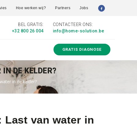
vies
Hoe werken wij?
Partners
Jobs
BEL GRATIS:
CONTACTEER ONS:
+32 800 26 004
info@home-solution.be
GRATIS DIAGNOSE
 IN DE KELDER?
water in de kelder?
: Last van water in