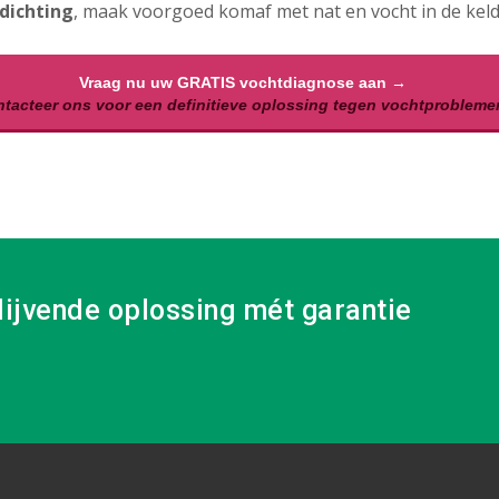
dichting
, maak voorgoed komaf met nat en vocht in de keld
Vraag nu uw GRATIS vochtdiagnose aan →
tacteer ons voor een definitieve oplossing tegen vochtprobleme
lijvende oplossing mét garantie