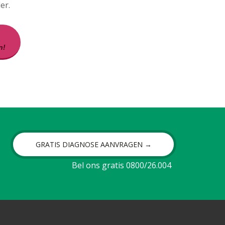
er.
n!
GRATIS DIAGNOSE AANVRAGEN →
Bel ons gratis 0800/26.004