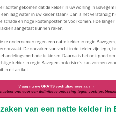
 er achter gekomen dat de kelder in uw woning in Bavegem 
 een laag water in uw kelder staan? Dan is het verstandig hi
ge schade en hoge kostenposten te voorkomen. Hoe langer uw
lakken aangetast kunnen raken.
ie te ondernemen tegen een natte kelder in regio Bavegem, d
eroorzaakt. De oorzaken van vocht in de kelder zijn legio, h
behandelingsmethode te kiezen. Daarna is het ook goed om al
chtige kelder in regio Bavegem ook risico’s kan vormen voor
t in dit artikel.
Vraag nu uw GRATIS vochtdiagnose aan →
tacteer ons voor een definitieve oplossing tegen vochtprobleme
zaken van een natte kelder in