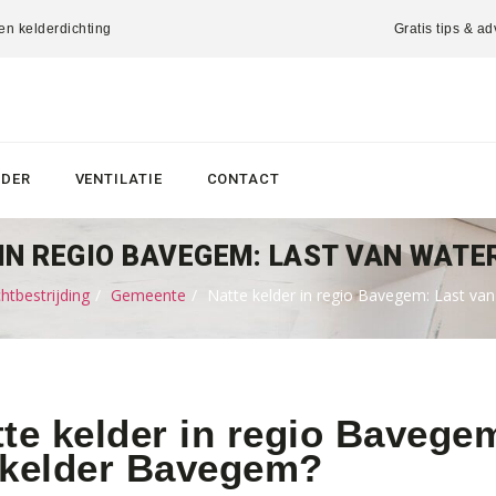
 en kelderdichting
Gratis tips & ad
LDER
VENTILATIE
CONTACT
IN REGIO BAVEGEM: LAST VAN WATER
tbestrijding
Gemeente
Natte kelder in regio Bavegem: Last van
te kelder in regio Bavegem
 kelder Bavegem?