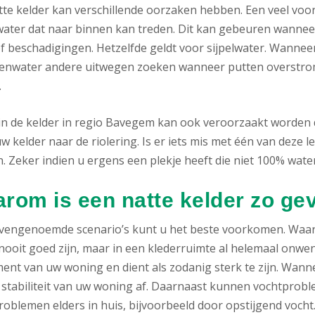
tte kelder kan verschillende oorzaken hebben. Een veel voor
ater dat naar binnen kan treden. Dit kan gebeuren wanneer
f beschadigingen. Hetzelfde geldt voor sijpelwater. Wanneer
genwater andere uitwegen zoeken wanneer putten overstrom
.
in de kelder in regio Bavegem kan ook veroorzaakt worden 
w kelder naar de riolering. Is er iets mis met één van deze le
 Zeker indien u ergens een plekje heeft die niet 100% waterd
rom is een natte kelder zo gev
ovengenoemde scenario’s kunt u het beste voorkomen. Waa
nooit goed zijn, maar in een klederruimte al helemaal onwense
ent van uw woning en dient als zodanig sterk te zijn. Wann
 stabiliteit van uw woning af. Daarnaast kunnen vochtproble
oblemen elders in huis, bijvoorbeeld door opstijgend vocht