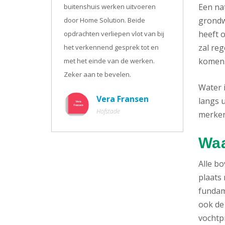
Een na
buitenshuis werken uitvoeren
grondw
door Home Solution. Beide
heeft o
opdrachten verliepen vlot van bij
zal re
het verkennend gesprek tot en
komen
met het einde van de werken.
Zeker aan te bevelen.
Water 
Vera Fransen
langs u
Hofstade
merken.
Waa
Alle b
plaats 
fundam
ook de
vochtpr