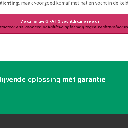
dichting
, maak voorgoed komaf met nat en vocht in de keld
Vraag nu uw GRATIS vochtdiagnose aan →
tacteer ons voor een definitieve oplossing tegen vochtprobleme
lijvende oplossing mét garantie