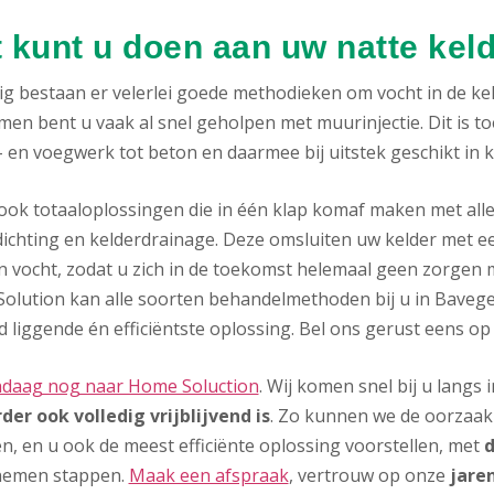
 kunt u doen aan uw natte kel
g bestaan er velerlei goede methodieken om vocht in de keld
men bent u vaak al snel geholpen met muurinjectie. Dit is t
 en voegwerk tot beton en daarmee bij uitstek geschikt in 
n ook totaaloplossingen die in één klap komaf maken met all
ichting en kelderdrainage. Deze omsluiten uw kelder met ee
n vocht, zodat u zich in de toekomst helemaal geen zorgen 
olution kan alle soorten behandelmethoden bij u in Bavegem
 liggende én efficiëntste oplossing. Bel ons gerust eens op
ndaag nog naar Home Soluction
. Wij komen snel bij u lang
der ook volledig vrijblijvend is
. Zo kunnen we de oorzaak 
n, en u ook de meest efficiënte oplossing voorstellen, met
d
nemen stappen.
Maak een afspraak
, vertrouw op onze
jare