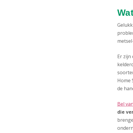
Wat
Gelukki
proble
metsel-
Er zij
kelderd
soorte
Home S
de hand
Bel va
die ver
brenge
onder