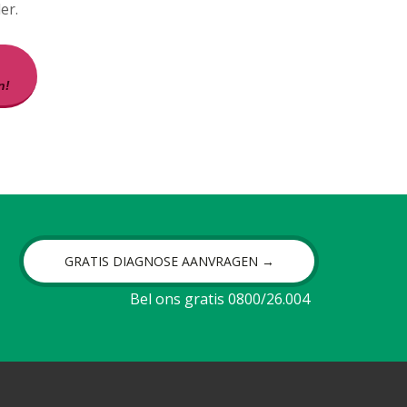
er.
n!
GRATIS DIAGNOSE AANVRAGEN →
Bel ons gratis 0800/26.004