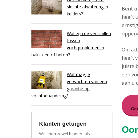
slechte afwatering in
Bent u
kelders?
heeft u
ernsti
opperv
Wat zijn de verschillen
tussen
vochtproblemen in
Om act
baksteen of beton?
heeft v
juiste 
een vo
Wat mag je
verwachten van een
aan u ui
garantie op
vochtbehandeling?
Con
Klanten getuigen
Oor
Wij lieten zowel binnen- als