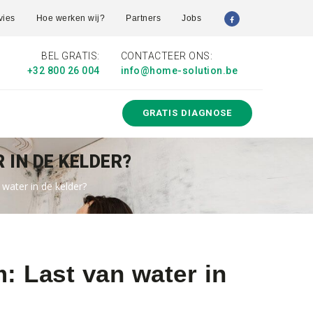
vies
Hoe werken wij?
Partners
Jobs
BEL GRATIS:
CONTACTEER ONS:
+32 800 26 004
info@home-solution.be
GRATIS DIAGNOSE
 IN DE KELDER?
 water in de kelder?
: Last van water in