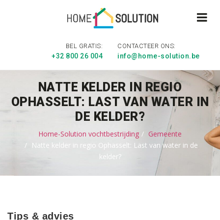
BEL GRATIS:
CONTACTEER ONS:
+32 800 26 004
info@home-solution.be
NATTE KELDER IN REGIO
OPHASSELT: LAST VAN WATER IN
DE KELDER?
Home-Solution vochtbestrijding
Gemeente
Natte kelder in regio Ophasselt: Last van water in de
kelder?
Tips & advies