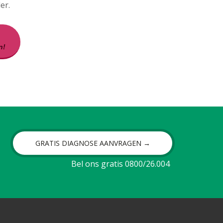
er.
n!
GRATIS DIAGNOSE AANVRAGEN →
Bel ons gratis 0800/26.004