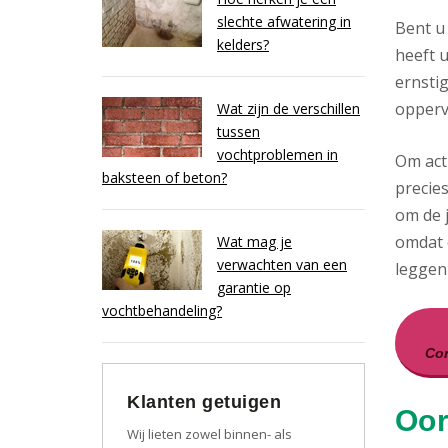
slechte afwatering in
Bent u
kelders?
heeft u
ernsti
opperv
Wat zijn de verschillen
tussen
vochtproblemen in
Om act
baksteen of beton?
precies
om de j
omdat 
Wat mag je
verwachten van een
leggen 
garantie op
vochtbehandeling?
Con
Klanten getuigen
Oor
Wij lieten zowel binnen- als