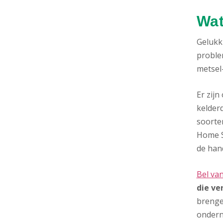
Wat
Gelukki
proble
metsel-
Er zij
kelderd
soorte
Home S
de hand
Bel va
die ver
brenge
onder