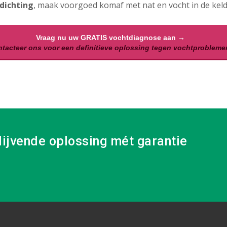
dichting
, maak voorgoed komaf met nat en vocht in de keld
Vraag nu uw GRATIS vochtdiagnose aan →
tacteer ons voor een definitieve oplossing tegen vochtprobleme
lijvende oplossing mét garantie