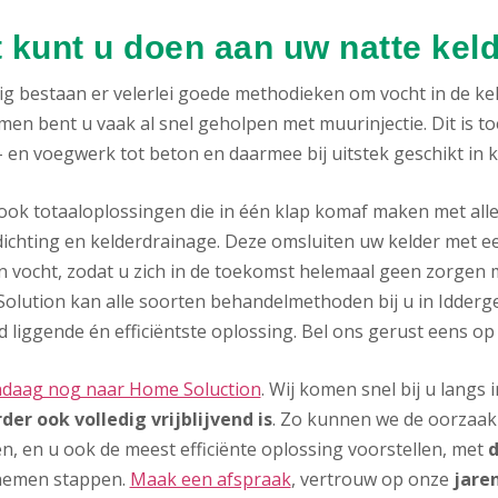
 kunt u doen aan uw natte kel
g bestaan er velerlei goede methodieken om vocht in de keld
men bent u vaak al snel geholpen met muurinjectie. Dit is t
 en voegwerk tot beton en daarmee bij uitstek geschikt in 
n ook totaaloplossingen die in één klap komaf maken met all
ichting en kelderdrainage. Deze omsluiten uw kelder met ee
n vocht, zodat u zich in de toekomst helemaal geen zorgen 
olution kan alle soorten behandelmethoden bij u in Idderge
 liggende én efficiëntste oplossing. Bel ons gerust eens op
ndaag nog naar Home Soluction
. Wij komen snel bij u langs
der ook volledig vrijblijvend is
. Zo kunnen we de oorzaak 
n, en u ook de meest efficiënte oplossing voorstellen, met
d
nemen stappen.
Maak een afspraak
, vertrouw op onze
jare