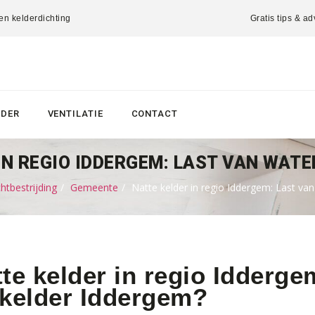
 en kelderdichting
Gratis tips & ad
LDER
VENTILATIE
CONTACT
IN REGIO IDDERGEM: LAST VAN WATER
tbestrijding
Gemeente
Natte kelder in regio Iddergem: Last van
te kelder in regio Idderge
 kelder Iddergem?