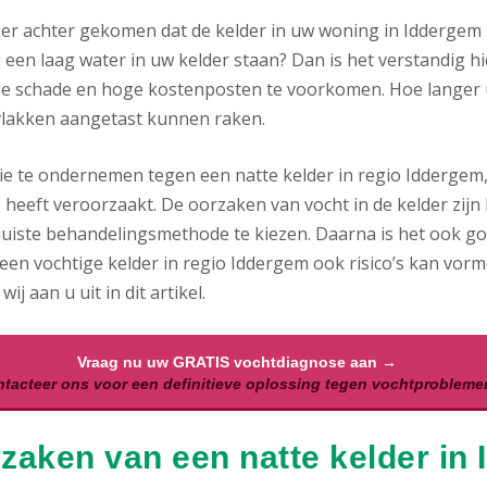
 er achter gekomen dat de kelder in uw woning in Iddergem 
 een laag water in uw kelder staan? Dan is het verstandig hi
ge schade en hoge kostenposten te voorkomen. Hoe langer uw
lakken aangetast kunnen raken.
ie te ondernemen tegen een natte kelder in regio Iddergem, 
 heeft veroorzaakt. De oorzaken van vocht in de kelder zijn l
uiste behandelingsmethode te kiezen. Daarna is het ook goed
een vochtige kelder in regio Iddergem ook risico’s kan vor
wij aan u uit in dit artikel.
Vraag nu uw GRATIS vochtdiagnose aan →
tacteer ons voor een definitieve oplossing tegen vochtprobleme
zaken van een natte kelder in 