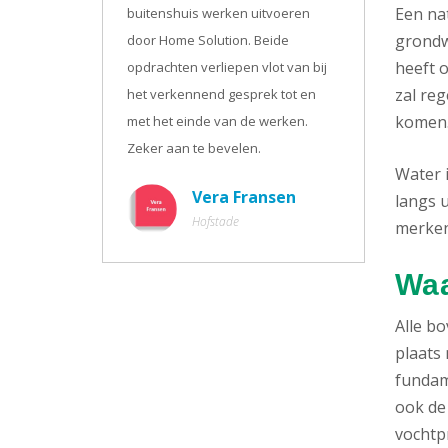
Een na
buitenshuis werken uitvoeren
grondw
door Home Solution. Beide
heeft o
opdrachten verliepen vlot van bij
zal re
het verkennend gesprek tot en
komen
met het einde van de werken.
Zeker aan te bevelen.
Water 
Vera Fransen
langs u
Hofstade
merken.
Waa
Alle b
plaats 
fundam
ook de
vochtpr