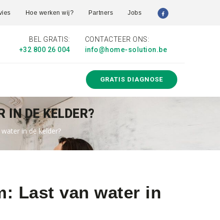
vies
Hoe werken wij?
Partners
Jobs
BEL GRATIS:
CONTACTEER ONS:
+32 800 26 004
info@home-solution.be
GRATIS DIAGNOSE
 IN DE KELDER?
 water in de kelder?
m: Last van water in