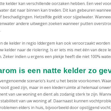
tte kelder kan verschillende oorzaken hebben. Een veel voor
ater dat naar binnen kan treden. Dit kan gebeuren wanneer
f beschadigingen. Hetzelfde geldt voor sijpelwater. Wanneer
genwater andere uitwegen zoeken wanneer putten overstrom
.
in de kelder in regio Iddergem kan ook veroorzaakt worden
w kelder naar de riolering. Is er iets mis met één van deze le
 Zeker indien u ergens een plekje heeft die niet 100% waterd
rom is een natte kelder zo gev
ovengenoemde scenario’s kunt u het beste voorkomen. Waa
nooit goed zijn, maar in een klederruimte al helemaal onwense
ent van uw woning en dient als zodanig sterk te zijn. Wann
 stabiliteit van uw woning af. Daarnaast kunnen vochtproble
oblemen elders in huis, bijvoorbeeld door opstijgend vocht