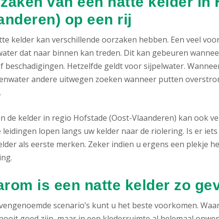
zaken van een natte kelder in 
anderen) op een rij
tte kelder kan verschillende oorzaken hebben. Een veel voor
ater dat naar binnen kan treden. Dit kan gebeuren wanneer
f beschadigingen. Hetzelfde geldt voor sijpelwater. Wanneer
genwater andere uitwegen zoeken wanneer putten overstrom
.
in de kelder in regio Hofstade (Oost-Vlaanderen) kan ook v
leidingen lopen langs uw kelder naar de riolering. Is er iets
elder als eerste merken. Zeker indien u ergens een plekje he
ing.
rom is een natte kelder zo gev
ovengenoemde scenario’s kunt u het beste voorkomen. Waa
nooit goed zijn, maar in een klederruimte al helemaal onwense