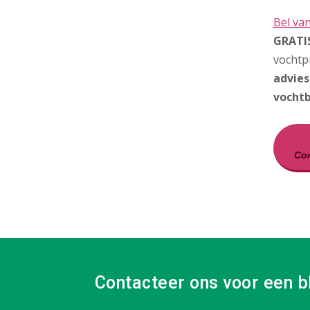
Bel va
GRATIS
vochtp
advies
vochtb
Con
Contacteer ons voor een b