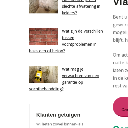
Vl
slechte afwatering in
kelders?
Bent u
geworde
Wat zijn de verschillen
mogeli
tussen
blijft
vochtproblemen in
baksteen of beton?
Om act
natte k
Wat mag je
laten 
verwachten van een
in de k
garantie op
rest va
vochtbehandeling?
Con
Klanten getuigen
Wij lieten zowel binnen- als