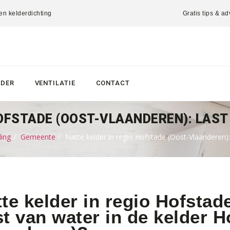
 en kelderdichting
Gratis tips & ad
LDER
VENTILATIE
CONTACT
OFSTADE (OOST-VLAANDEREN): LAST
ding
Gemeente
Natte kelder in regio Hofstade (Oost-Vlaanderen):
te kelder in regio Hofstad
t van water in de kelder H