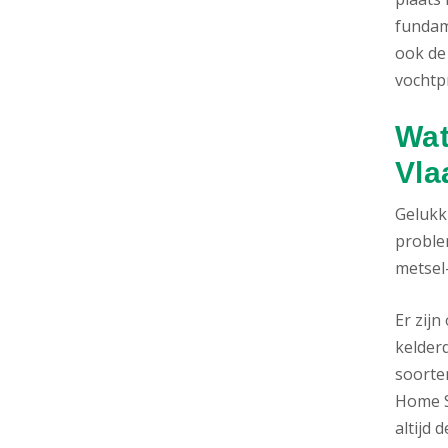
fundam
ook de
vochtpr
Wat
Vla
Gelukki
proble
metsel-
Er zij
kelderd
soorte
Home S
altijd 