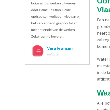
Oor
buitenshuis werken uitvoeren
Vla
door Home Solution. Beide
opdrachten verliepen vlot van bij
Een na
het verkennend gesprek tot en
grondw
met het einde van de werken.
heeft o
Zeker aan te bevelen.
zal re
komen
Vera Fransen
Hofstade
Water 
meeste 
in de k
afdicht
Waa
Alle b
plaats 