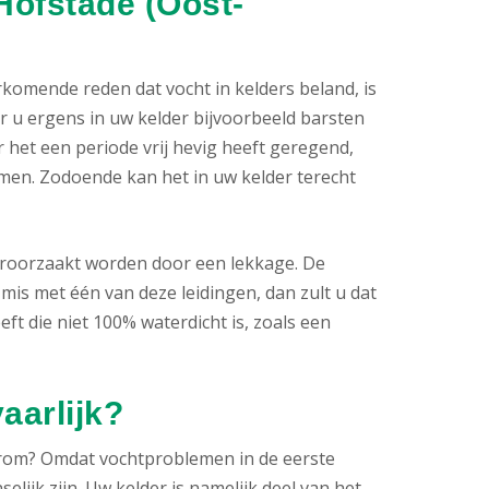
Hofstade (Oost-
komende reden dat vocht in kelders beland, is
 u ergens in uw kelder bijvoorbeeld barsten
 het een periode vrij hevig heeft geregend,
en. Zodoende kan het in uw kelder terecht
eroorzaakt worden door een lekkage. De
 mis met één van deze leidingen, dan zult u dat
eft die niet 100% waterdicht is, zoals een
aarlijk?
rom? Omdat vochtproblemen in de eerste
lijk zijn. Uw kelder is namelijk deel van het