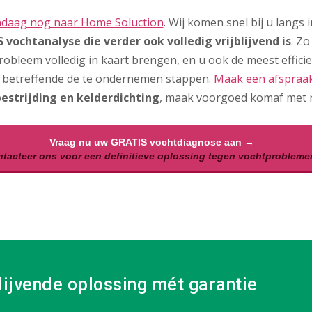
ndaag nog naar Home Soluction
. Wij komen snel bij u langs
 vochtanalyse die verder ook volledig vrijblijvend is
. Z
robleem volledig in kaart brengen, en u ook de meest effici
betreffende de te ondernemen stappen.
Maak een afspraa
estrijding en kelderdichting
, maak voorgoed komaf met na
Vraag nu uw GRATIS vochtdiagnose aan →
tacteer ons voor een definitieve oplossing tegen vochtprobleme
lijvende oplossing mét garantie