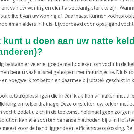
ent van uw woning en dient als zodanig sterk te zijn. Wann
 stabiliteit van uw woning af. Daarnaast kunnen vochtproble
oblemen elders in huis, bijvoorbeeld door opstijgend vocht
 kunt u doen aan uw natte keld
anderen)?
g bestaan er velerlei goede methodieken om vocht in de keld
men bent u vaak al snel geholpen met muurinjectie. Dit is t
 en voegwerk tot beton en daarmee bij uitstek geschikt in 
n ook totaaloplossingen die in één klap komaf maken met all
ichting en kelderdrainage. Deze omsluiten uw kelder met ee
n vocht, zodat u zich in de toekomst helemaal geen zorgen 
olution kan alle soorten behandelmethoden bij u in Hofsta
de meest voor de hand liggende én efficiëntste oplossing. B