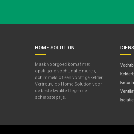
HOME SOLUTION
DIEN
Maak voorgoed komaf met
Vochtbe
opstijgend vocht, natte muren,
Kelder
schimmels of een vochtige kelder!
Betonhe
Vertrouw op Home Solution voor
de beste kwaliteit tegen de
Ventila
scherpste prijs.
Isolatie