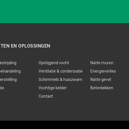
STEN EN OPLOSSINGEN
strijding
Opstijgend vocht
Natte muren
behandeling
Ventilatie & condensatie
Energieverlies
rstelling
Schimmels & huiszwam
Natte gevel
tie
Vochtige kelder
Betonlekken
Contact