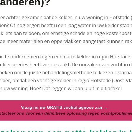
aanderen)?
 er achter gekomen dat de kelder in uw woning in Hofstade 
n? Of nog erger: heeft u een laag water in uw kelder staan?
jk iets aan te doen, om ernstige schade en hoge kostenpos
, hoe meer materialen en oppervlakken aangetast kunnen rak
ie te ondernemen tegen een natte kelder in regio Hofstade 
elder precies heeft veroorzaakt. De oorzaken van vocht in de 
zoeken om de juiste behandelingsmethode te kiezen. Daarna i
elder, omdat een vochtige kelder in regio Hofstade (Oost-V
n uw woning. Hoe? Dat leggen wij aan u uit in dit artikel.
Vraag nu uw GRATIS vochtdiagnose aan →
tacteer ons voor een definitieve oplossing tegen vochtprobleme