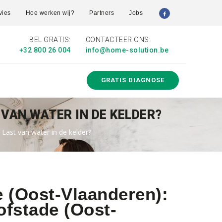
vies
Hoe werken wij?
Partners
Jobs
BEL GRATIS:
CONTACTEER ONS:
+32 800 26 004
info@home-solution.be
GRATIS DIAGNOSE
 VAN WATER IN DE KELDER?
 Last van water in de kelder?
e (Oost-Vlaanderen):
ofstade (Oost-