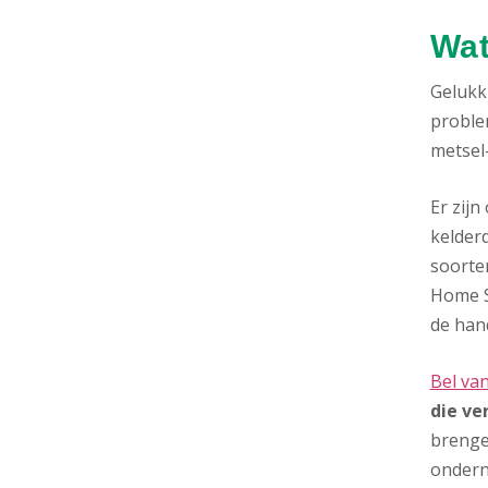
Wat
Gelukki
proble
metsel-
Er zij
kelderd
soorte
Home S
de hand
Bel va
die ver
brenge
onder