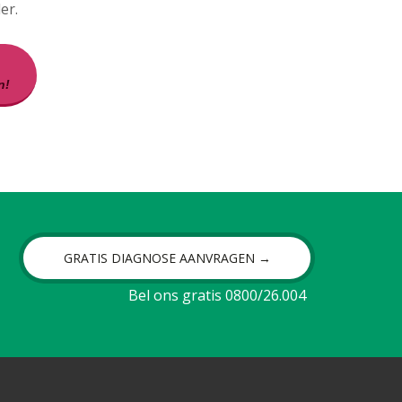
er.
n!
GRATIS DIAGNOSE AANVRAGEN →
Bel ons gratis 0800/26.004