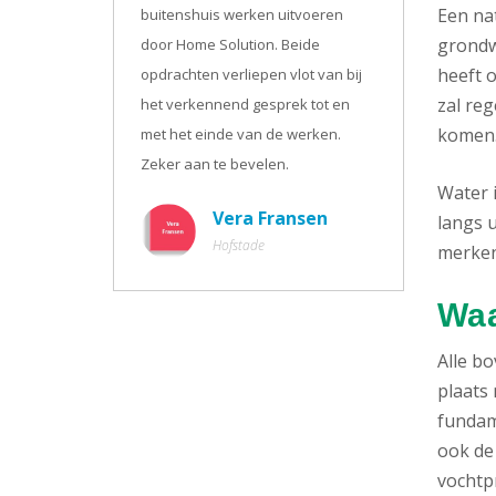
Een na
buitenshuis werken uitvoeren
grondw
door Home Solution. Beide
heeft o
opdrachten verliepen vlot van bij
zal re
het verkennend gesprek tot en
komen
met het einde van de werken.
Zeker aan te bevelen.
Water 
Vera Fransen
langs u
Hofstade
merken.
Waa
Alle b
plaats 
fundam
ook de
vochtpr