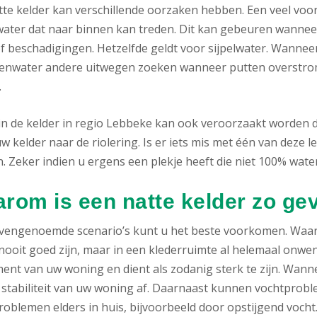
tte kelder kan verschillende oorzaken hebben. Een veel voor
ater dat naar binnen kan treden. Dit kan gebeuren wanneer
f beschadigingen. Hetzelfde geldt voor sijpelwater. Wanneer
genwater andere uitwegen zoeken wanneer putten overstrom
.
in de kelder in regio Lebbeke kan ook veroorzaakt worden 
w kelder naar de riolering. Is er iets mis met één van deze le
 Zeker indien u ergens een plekje heeft die niet 100% waterd
rom is een natte kelder zo gev
ovengenoemde scenario’s kunt u het beste voorkomen. Waa
nooit goed zijn, maar in een klederruimte al helemaal onwense
ent van uw woning en dient als zodanig sterk te zijn. Wann
 stabiliteit van uw woning af. Daarnaast kunnen vochtproble
oblemen elders in huis, bijvoorbeeld door opstijgend vocht