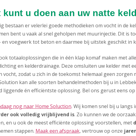
 kunt u doen aan uw natte kel
g bestaan er velerlei goede methodieken om vocht in de keld
men bent u vaak al snel geholpen met muurinjectie. Dit is t
 en voegwerk tot beton en daarmee bij uitstek geschikt in 
n ook totaaloplossingen die in één klap komaf maken met all
ichting en kelderdrainage. Deze omsluiten uw kelder met ee
n vocht, zodat u zich in de toekomst helemaal geen zorgen 
olution kan alle soorten behandelmethoden bij u in Lebbeke
 liggende én efficiëntste oplossing. Bel ons gerust eens op
ndaag nog naar Home Soluction
. Wij komen snel bij u langs
der ook volledig vrijblijvend is
. Zo kunnen we de oorzaak 
n, en u ook de meest efficiënte oplossing voorstellen, met
d
nemen stappen.
Maak een afspraak
, vertrouw op onze
jare