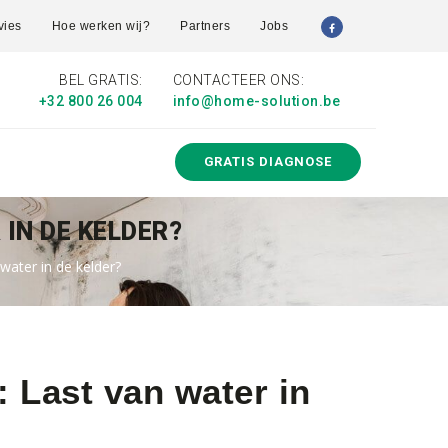
vies
Hoe werken wij?
Partners
Jobs
BEL GRATIS:
CONTACTEER ONS:
+32 800 26 004
info@home-solution.be
GRATIS DIAGNOSE
 IN DE KELDER?
water in de kelder?
: Last van water in