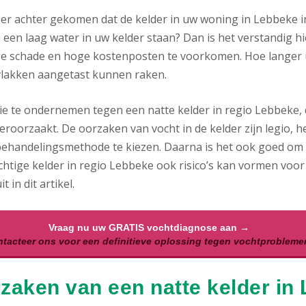
 er achter gekomen dat de kelder in uw woning in Lebbeke i
 een laag water in uw kelder staan? Dan is het verstandig hi
ge schade en hoge kostenposten te voorkomen. Hoe langer uw
lakken aangetast kunnen raken.
ie te ondernemen tegen een natte kelder in regio Lebbeke, d
eroorzaakt. De oorzaken van vocht in de kelder zijn legio, h
behandelingsmethode te kiezen. Daarna is het ook goed om al
chtige kelder in regio Lebbeke ook risico’s kan vormen voor
t in dit artikel.
Vraag nu uw GRATIS vochtdiagnose aan →
tacteer ons voor een definitieve oplossing tegen vochtprobleme
zaken van een natte kelder in 