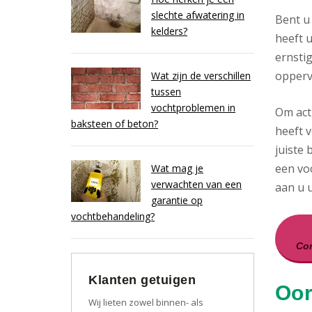
slechte afwatering in
Bent u
kelders?
heeft u
ernsti
opperv
Wat zijn de verschillen
tussen
vochtproblemen in
Om act
baksteen of beton?
heeft v
juiste 
een vo
Wat mag je
verwachten van een
aan u ui
garantie op
vochtbehandeling?
Con
Klanten getuigen
Oor
Wij lieten zowel binnen- als