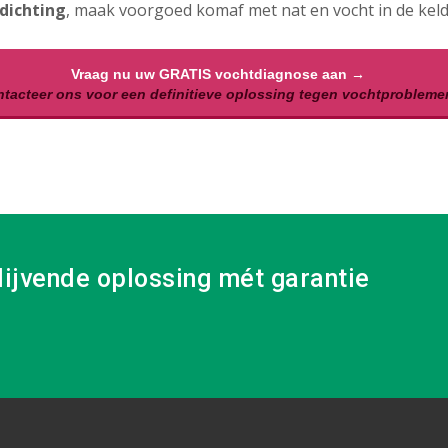
dichting
, maak voorgoed komaf met nat en vocht in de keld
Vraag nu uw GRATIS vochtdiagnose aan →
tacteer ons voor een definitieve oplossing tegen vochtprobleme
lijvende oplossing mét garantie