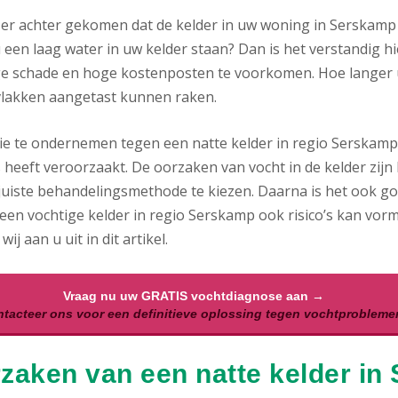
 er achter gekomen dat de kelder in uw woning in Serskamp 
 een laag water in uw kelder staan? Dan is het verstandig hi
ge schade en hoge kostenposten te voorkomen. Hoe langer uw
lakken aangetast kunnen raken.
ie te ondernemen tegen een natte kelder in regio Serskamp, 
 heeft veroorzaakt. De oorzaken van vocht in de kelder zijn l
uiste behandelingsmethode te kiezen. Daarna is het ook goed
een vochtige kelder in regio Serskamp ook risico’s kan vor
wij aan u uit in dit artikel.
Vraag nu uw GRATIS vochtdiagnose aan →
tacteer ons voor een definitieve oplossing tegen vochtprobleme
zaken van een natte kelder in 