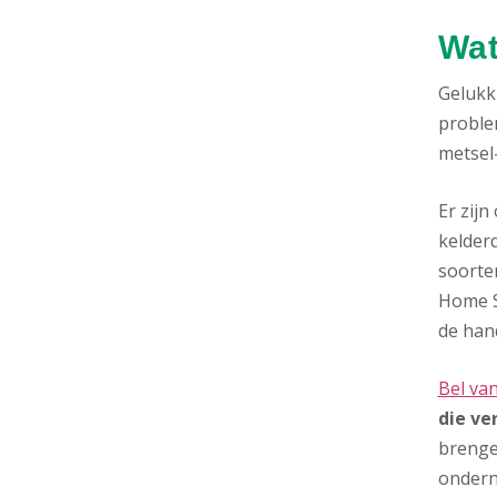
Wat
Gelukki
proble
metsel-
Er zij
kelderd
soorte
Home S
de hand
Bel va
die ver
brenge
onder