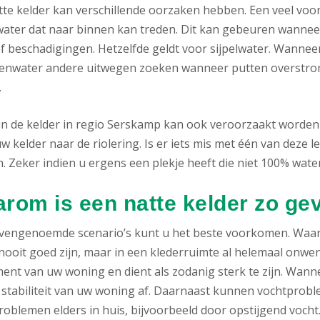
tte kelder kan verschillende oorzaken hebben. Een veel voor
ater dat naar binnen kan treden. Dit kan gebeuren wanneer
f beschadigingen. Hetzelfde geldt voor sijpelwater. Wanneer
genwater andere uitwegen zoeken wanneer putten overstrom
.
in de kelder in regio Serskamp kan ook veroorzaakt worden
w kelder naar de riolering. Is er iets mis met één van deze le
 Zeker indien u ergens een plekje heeft die niet 100% waterd
rom is een natte kelder zo gev
ovengenoemde scenario’s kunt u het beste voorkomen. Waa
nooit goed zijn, maar in een klederruimte al helemaal onwense
ent van uw woning en dient als zodanig sterk te zijn. Wann
 stabiliteit van uw woning af. Daarnaast kunnen vochtproble
oblemen elders in huis, bijvoorbeeld door opstijgend vocht