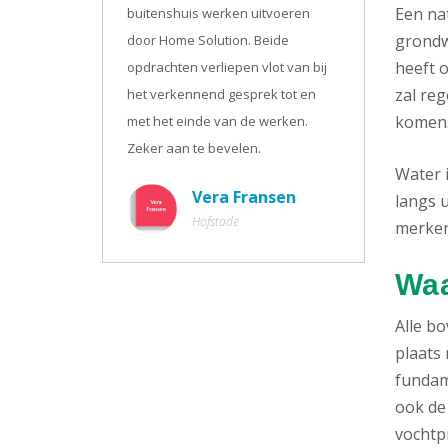
Een na
buitenshuis werken uitvoeren
grondw
door Home Solution. Beide
heeft o
opdrachten verliepen vlot van bij
zal re
het verkennend gesprek tot en
komen
met het einde van de werken.
Zeker aan te bevelen.
Water 
Vera Fransen
langs u
Hofstade
merken.
Waa
Alle b
plaats 
fundam
ook de
vochtpr