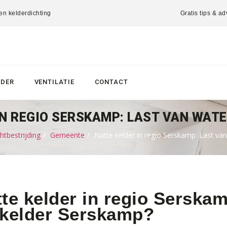
 en kelderdichting
Gratis tips & ad
LDER
VENTILATIE
CONTACT
N REGIO SERSKAMP: LAST VAN WATE
tbestrijding
Gemeente
Natte kelder in regio Serskamp: Last van
te kelder in regio Serskam
 kelder Serskamp?