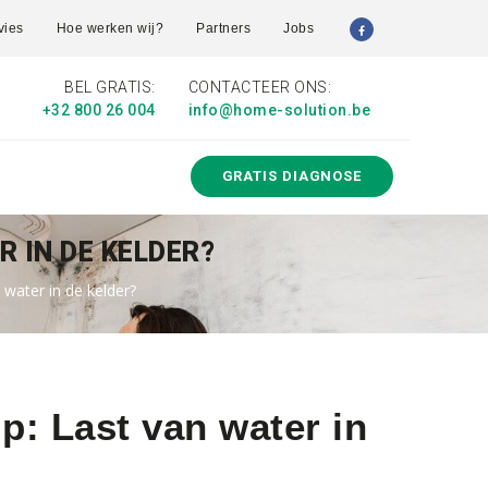
vies
Hoe werken wij?
Partners
Jobs
BEL GRATIS:
CONTACTEER ONS:
+32 800 26 004
info@home-solution.be
GRATIS DIAGNOSE
R IN DE KELDER?
 water in de kelder?
p: Last van water in