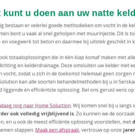
 kunt u doen aan uw natte kel
g bestaan er velerlei goede methodieken om vocht in de keld
men bent u vaak al snel geholpen met muurinjectie. Dit is t
 en voegwerk tot beton en daarmee bij uitstek geschikt in 
n ook totaaloplossingen die in één klap komaf maken met all
ichting en kelderdrainage. Deze omsluiten uw kelder met ee
n vocht, zodat u zich in de toekomst helemaal geen zorgen 
olution kan alle soorten behandelmethoden bij u in Serskam
 liggende én efficiëntste oplossing. Bel ons gerust eens op
ndaag nog naar Home Soluction
. Wij komen snel bij u lang
der ook volledig vrijblijvend is
. Zo kunnen we de oorzaak 
n, en u ook de meest efficiënte oplossing voorstellen, met
d
nemen stappen.
Maak een afspraak
, vertrouw op onze
jare