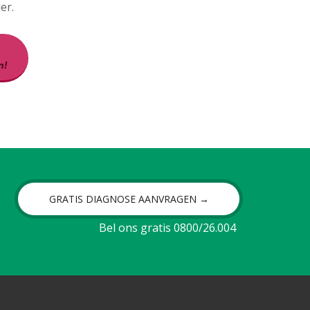
er.
n!
GRATIS DIAGNOSE AANVRAGEN →
Bel ons gratis 0800/26.004