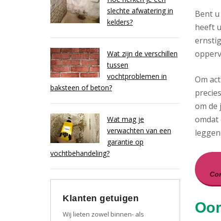
slechte afwatering in
Bent u
kelders?
heeft u
ernsti
opperv
Wat zijn de verschillen
tussen
vochtproblemen in
Om act
baksteen of beton?
precies
om de j
omdat 
Wat mag je
verwachten van een
leggen 
garantie op
vochtbehandeling?
Con
Klanten getuigen
Oor
Wij lieten zowel binnen- als