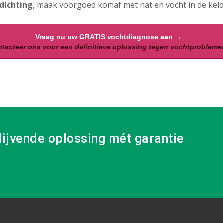
dichting
, maak voorgoed komaf met nat en vocht in de keld
Vraag nu uw GRATIS vochtdiagnose aan →
tacteer ons voor een definitieve oplossing tegen vochtprobleme
lijvende oplossing mét garantie