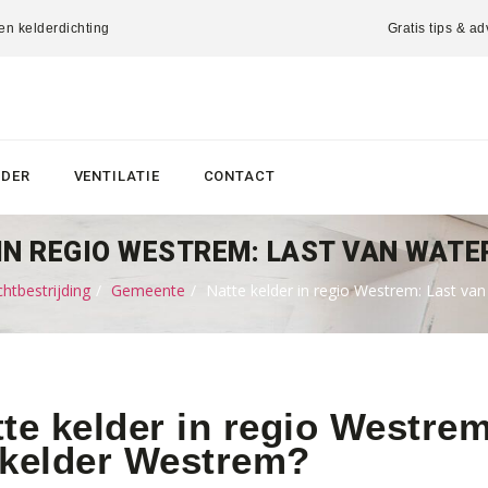
 en kelderdichting
Gratis tips & ad
LDER
VENTILATIE
CONTACT
IN REGIO WESTREM: LAST VAN WATER
htbestrijding
Gemeente
Natte kelder in regio Westrem: Last van 
te kelder in regio Westrem
 kelder Westrem?