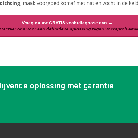
dichting
, maak voorgoed komaf met nat en vocht in de keld
Vraag nu uw GRATIS vochtdiagnose aan →
tacteer ons voor een definitieve oplossing tegen vochtprobleme
lijvende oplossing mét garantie