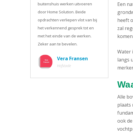
Een na
buitenshuis werken uitvoeren
grondw
door Home Solution. Beide
heeft o
opdrachten verliepen vlot van bij
zal re
het verkennend gesprek tot en
komen
met het einde van de werken.
Zeker aan te bevelen.
Water 
Vera Fransen
langs u
Hofstade
merken.
Waa
Alle b
plaats 
fundam
ook de
vochtpr