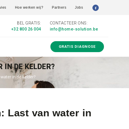
vies
Hoe werken wij?
Partners
Jobs
BEL GRATIS:
CONTACTEER ONS:
+32 800 26 004
info@home-solution.be
GRATIS DIAGNOSE
 IN DE KELDER?
water in de kelder?
: Last van water in