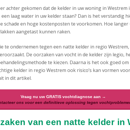
 er achter gekomen dat de kelder in uw woning in Westrem i
 een laag water in uw kelder staan? Dan is het verstandig hi
ge schade en hoge kostenposten te voorkomen. Hoe langer uw
lakken aangetast kunnen raken.
ie te ondernemen tegen een natte kelder in regio Westrem, d
eroorzaakt. De oorzaken van vocht in de kelder zijn legio, h
behandelingsmethode te kiezen. Daarna is het ook goed om al
chtige kelder in regio Westrem ook risico’s kan vormen voor
t in dit artikel.
Vraag nu uw GRATIS vochtdiagnose aan →
tacteer ons voor een definitieve oplossing tegen vochtprobleme
zaken van een natte kelder in 