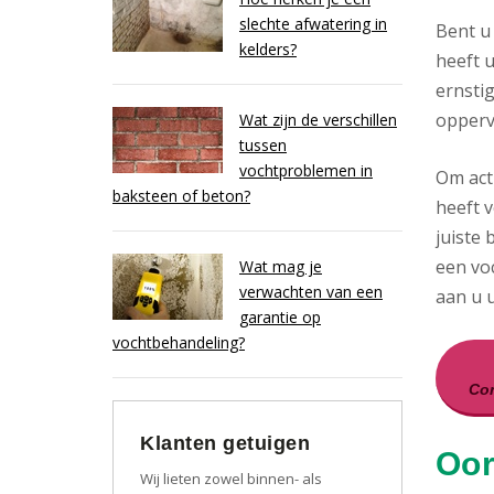
slechte afwatering in
Bent u
kelders?
heeft u
ernsti
opperv
Wat zijn de verschillen
tussen
vochtproblemen in
Om act
baksteen of beton?
heeft v
juiste 
een vo
Wat mag je
verwachten van een
aan u ui
garantie op
vochtbehandeling?
Con
Klanten getuigen
Oor
Wij lieten zowel binnen- als