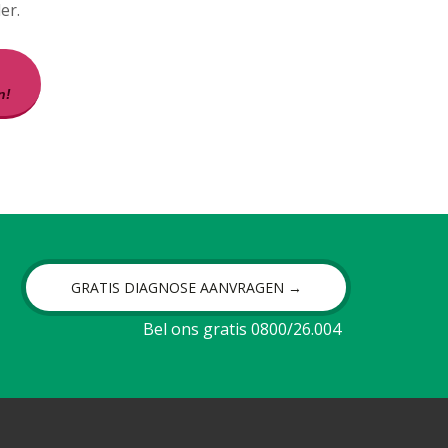
er.
n!
GRATIS DIAGNOSE AANVRAGEN →
Bel ons gratis 0800/26.004