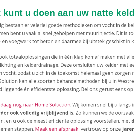
 kunt u doen aan uw natte kel
g bestaan er velerlei goede methodieken om vocht in de keld
men bent u vaak al snel geholpen met muurinjectie. Dit is t
 en voegwerk tot beton en daarmee bij uitstek geschikt in 
n ook totaaloplossingen die in één klap komaf maken met all
ichting en kelderdrainage. Deze omsluiten uw kelder met ee
n vocht, zodat u zich in de toekomst helemaal geen zorgen 
olution kan alle soorten behandelmethoden bij u in Westrem
 liggende én efficiëntste oplossing. Bel ons gerust eens op
ndaag nog naar Home Soluction
. Wij komen snel bij u lang
der ook volledig vrijblijvend is
. Zo kunnen we de oorzaak 
n, en u ook de meest efficiënte oplossing voorstellen, met
d
nemen stappen.
Maak een afspraak
, vertrouw op onze
jare