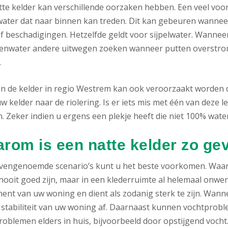
tte kelder kan verschillende oorzaken hebben. Een veel voor
ater dat naar binnen kan treden. Dit kan gebeuren wanneer
f beschadigingen. Hetzelfde geldt voor sijpelwater. Wanneer
genwater andere uitwegen zoeken wanneer putten overstrom
.
in de kelder in regio Westrem kan ook veroorzaakt worden 
w kelder naar de riolering. Is er iets mis met één van deze le
 Zeker indien u ergens een plekje heeft die niet 100% waterd
rom is een natte kelder zo gev
ovengenoemde scenario’s kunt u het beste voorkomen. Waa
nooit goed zijn, maar in een klederruimte al helemaal onwense
ent van uw woning en dient als zodanig sterk te zijn. Wann
 stabiliteit van uw woning af. Daarnaast kunnen vochtproble
oblemen elders in huis, bijvoorbeeld door opstijgend vocht