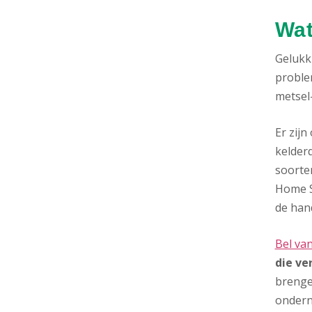
Wat
Gelukki
proble
metsel-
Er zij
kelderd
soorte
Home S
de hand
Bel va
die ver
brenge
onder