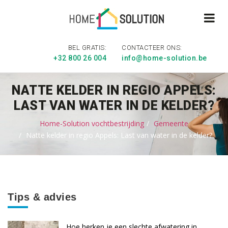
BEL GRATIS:
CONTACTEER ONS:
+32 800 26 004
info@home-solution.be
NATTE KELDER IN REGIO APPELS:
LAST VAN WATER IN DE KELDER?
Home-Solution vochtbestrijding
Gemeente
Natte kelder in regio Appels: Last van water in de kelder?
Tips & advies
Hoe herken je een slechte afwatering in