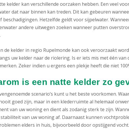
tte kelder kan verschillende oorzaken hebben. Een veel voor
ater dat naar binnen kan treden. Dit kan gebeuren wanneer
f beschadigingen. Hetzelfde geldt voor sijpelwater. Wanneer
genwater andere uitwegen zoeken wanneer putten overstrom
.
in de kelder in regio Rupelmonde kan ook veroorzaakt word
angs uw kelder naar de riolering. Is er iets mis met één van d
merken. Zeker indien u ergens een plekje heeft die niet 100%
rom is een natte kelder zo gev
ovengenoemde scenario’s kunt u het beste voorkomen. Waa
nooit goed zijn, maar in een klederruimte al helemaal onwense
ent van uw woning en dient als zodanig sterk te zijn. Wann
 stabiliteit van uw woning af. Daarnaast kunnen vochtproble
oblemen elders in huis, bijvoorbeeld door opstijgend vocht