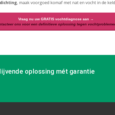
dichting
, maak voorgoed komaf met nat en vocht in de keld
Vraag nu uw GRATIS vochtdiagnose aan →
tacteer ons voor een definitieve oplossing tegen vochtprobleme
lijvende oplossing mét garantie