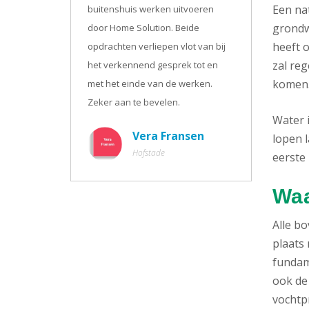
Een na
buitenshuis werken uitvoeren
grondw
door Home Solution. Beide
heeft o
opdrachten verliepen vlot van bij
zal re
het verkennend gesprek tot en
komen
met het einde van de werken.
Zeker aan te bevelen.
Water 
Vera Fransen
lopen l
Hofstade
eerste 
Waa
Alle b
plaats 
fundam
ook de
vochtpr