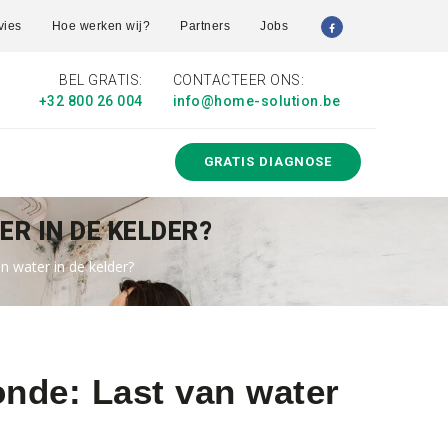
vies
Hoe werken wij?
Partners
Jobs
BEL GRATIS:
CONTACTEER ONS:
+32 800 26 004
info@home-solution.be
GRATIS DIAGNOSE
ER IN DE KELDER?
n water in de kelder?
onde: Last van water