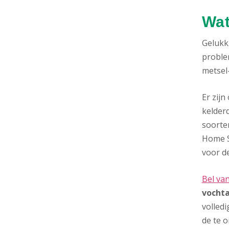
Wat
Gelukki
proble
metsel-
Er zij
kelderd
soorte
Home S
voor de
Bel va
vochta
volledi
de te 