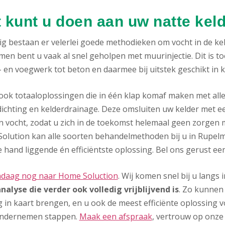
 kunt u doen aan uw natte kel
g bestaan er velerlei goede methodieken om vocht in de keld
men bent u vaak al snel geholpen met muurinjectie. Dit is t
 en voegwerk tot beton en daarmee bij uitstek geschikt in 
n ook totaaloplossingen die in één klap komaf maken met all
ichting en kelderdrainage. Deze omsluiten uw kelder met ee
n vocht, zodat u zich in de toekomst helemaal geen zorgen 
olution kan alle soorten behandelmethoden bij u in Rupelm
 hand liggende én efficiëntste oplossing. Bel ons gerust ee
ndaag nog naar Home Soluction
. Wij komen snel bij u lang
nalyse die verder ook volledig vrijblijvend is
. Zo kunnen
g in kaart brengen, en u ook de meest efficiënte oplossing 
ondernemen stappen.
Maak een afspraak
, vertrouw op onz