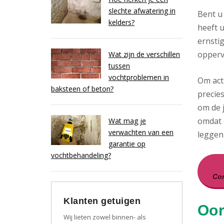
slechte afwatering in
Bent u
kelders?
heeft u
ernsti
opperv
Wat zijn de verschillen
tussen
vochtproblemen in
Om act
baksteen of beton?
precies
om de j
omdat 
Wat mag je
verwachten van een
leggen 
garantie op
vochtbehandeling?
Con
Klanten getuigen
Oor
Wij lieten zowel binnen- als