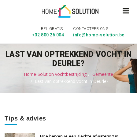
BEL GRATIS:
CONTACTEER ONS:
+32 800 26 004
info@home-solution.be
LAST VAN OPTREKKEND VOCHT IN
DEURLE?
Home-Solution vochtbestrijding
Gemeente
Last van optrekkend vocht in Deurle?
Tips & advies
Hoe herken je een slechte afwatering in