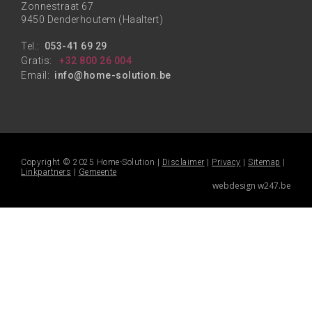
Zonnestraat 67
9450 Denderhoutem (Haaltert)
Tel.:
053-41 69 29
Gratis:
+32 800 26 004
Email:
info@home-solution.be
Copyright © 2025 Home-Solution |
Disclaimer
|
Privacy
|
Sitemap
|
Linkpartners
|
Gemeente
webdesign w247.be