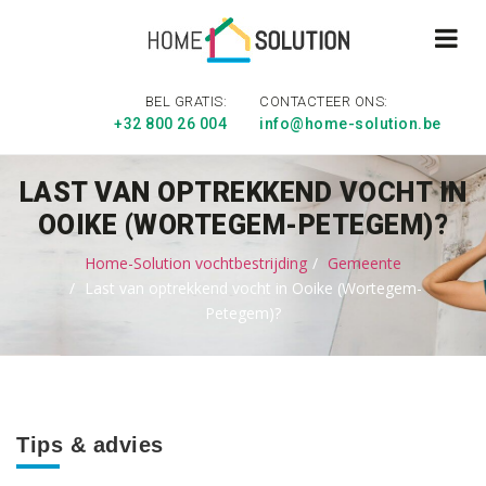
BEL GRATIS:
CONTACTEER ONS:
+32 800 26 004
info@home-solution.be
LAST VAN OPTREKKEND VOCHT IN
OOIKE (WORTEGEM-PETEGEM)?
Home-Solution vochtbestrijding
Gemeente
Last van optrekkend vocht in Ooike (Wortegem-
Petegem)?
Tips & advies