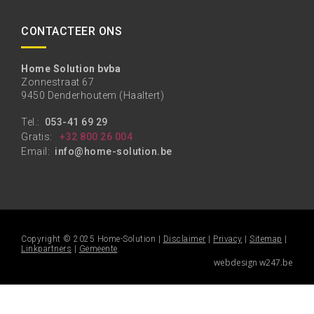
CONTACTEER ONS
Home Solution bvba
Zonnestraat 67
9450 Denderhoutem (Haaltert)
Tel.:
053-41 69 29
Gratis:
+32 800 26 004
Email:
info@home-solution.be
Copyright © 2025 Home-Solution |
Disclaimer
|
Privacy
|
Sitemap
|
Linkpartners
|
Gemeente
webdesign w247.be