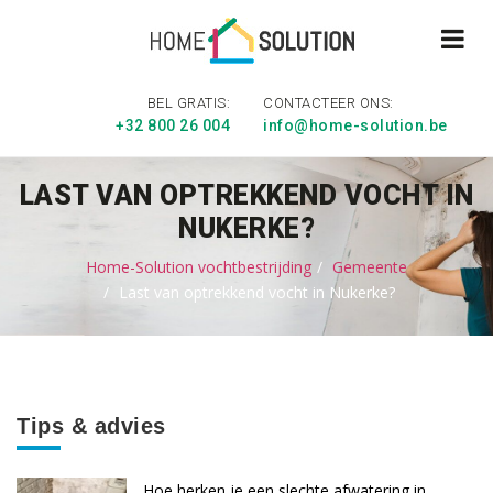
BEL GRATIS:
CONTACTEER ONS:
+32 800 26 004
info@home-solution.be
LAST VAN OPTREKKEND VOCHT IN
NUKERKE?
Home-Solution vochtbestrijding
Gemeente
Last van optrekkend vocht in Nukerke?
Tips & advies
Hoe herken je een slechte afwatering in