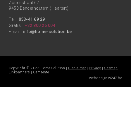
Zonnestraat 67
9450 Denderhoutem (Haaltert)
Tel.:
053-41 69 29
Gratis:
+32 800 26 004
Email:
info@home-solution.be
Copyright © 2025 Home-Solution |
Disclaimer
|
Privacy
|
Sitemap
|
Linkpartners
|
Gemeente
webdesign w247.be