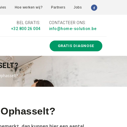
vies
Hoe werken wij?
Partners
Jobs
BEL GRATIS:
CONTACTEER ONS:
+32 800 26 004
info@home-solution.be
GRATIS DIAGNOSE
SELT?
Ophasselt?
 Ophasselt?
bemerkt, dan kunnen hier een aantal