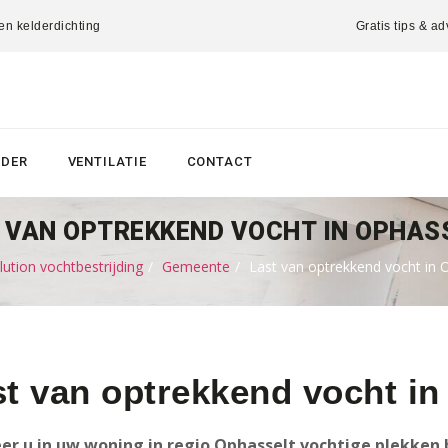
 en kelderdichting
Gratis tips & ad
LDER
VENTILATIE
CONTACT
 VAN OPTREKKEND VOCHT IN OPHAS
tion vochtbestrijding
Gemeente
Last van optrekkend vocht in 
st van optrekkend vocht in
r u in uw woning in regio Ophasselt vochtige plekken 