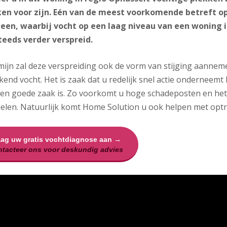
en voor zijn. Eén van de meest voorkomende betreft o
en, waarbij vocht op een laag niveau van een woning i
teeds verder verspreid.
mijn zal deze verspreiding ook de vorm van stijging aannem
end vocht. Het is zaak dat u redelijk snel actie onderneemt 
een goede zaak is. Zo voorkomt u hoge schadeposten en he
elen. Natuurlijk komt Home Solution u ook helpen met optr
aag uw gratis vochtdiagnose aan →
tacteer ons voor deskundig advies