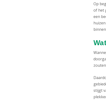
Op beg
of het
een be
huizen
binnen
Wat
Wannee
doorga
zouten
Daardo
gebied
stijgt
plekke