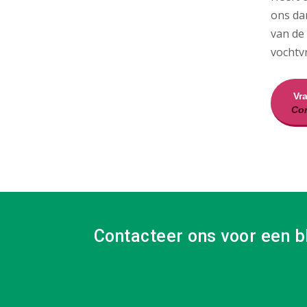
ons dan
van de
vochtvr
Vr
Con
Contacteer ons voor een b