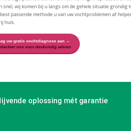
 snel, wij komen bij u langs om de gehele situatie grondig 
 best passende methode u van uw vochtproblemen af helpen
ij huis.
aag uw gratis vochtdiagnose aan →
tacteer ons voor deskundig advies
lijvende oplossing mét garantie