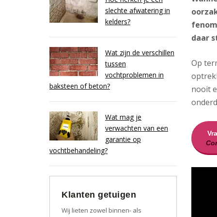
slechte afwatering in
oorzak
kelders?
fenome
daar s
Wat zijn de verschillen
Op ter
tussen
vochtproblemen in
optrekk
baksteen of beton?
nooit 
onderd
Wat mag je
verwachten van een
Vr
garantie op
Con
vochtbehandeling?
Klanten getuigen
Wij lieten zowel binnen- als