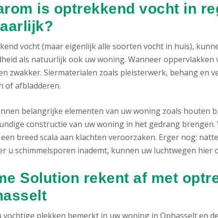
rom is optrekkend vocht in re
aarlijk?
kend vocht (maar eigenlijk alle soorten vocht in huis), kun
heid als natuurlijk ook uw woning. Wanneer oppervlakken 
n zwakker. Siermaterialen zoals pleisterwerk, behang en ver
n of afbladderen.
nnen belangrijke elementen van uw woning zoals houten bie
ndige constructie van uw woning in het gedrang brengen. V
 een breed scala aan klachten veroorzaken. Erger nog: natt
r u schimmelsporen inademt, kunnen uw luchtwegen hier on
e Solution rekent af met optr
asselt
u vochtige plekken bemerkt in uw woning in Ophasselt en den