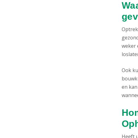
Waa
gev
Optrek
gezond
weker e
loslate
Ook ku
bouwku
en kan
wannee
Hom
Oph
Heeft 