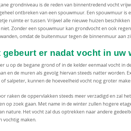
ane grondniveau is de reden van binnentredend vocht vrijwe
 geheel ontbreken van een spouwmuur. Een spouwmuur is ee
etje ruimte er tussen. Vrijwel alle nieuwe huizen beschikk
 niet. Zonder een spouwmuur kan grondvocht en ook regenwa
wanden, omdat de buitenmuur tegen de binnenmuur aan zit
 gebeurt er nadat vocht in uw
r u op de begane grond of in de kelder eenmaal vocht in de
an en de muren als gevolg hiervan steeds natter worden. E
 of salpeter, kunnen de hoeveelheid vocht nog groter make
or raken de oppervlakken steeds meer verzadigd en zal he
en op zoek gaan. Met name in de winter zullen hogere etag
 van nature. Het vocht zal dus optrekken naar andere gedee
n vochtig maken.