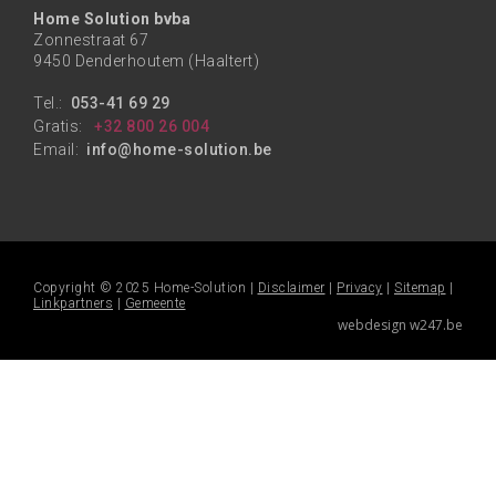
Home Solution bvba
Zonnestraat 67
9450 Denderhoutem (Haaltert)
Tel.:
053-41 69 29
Gratis:
+32 800 26 004
Email:
info@home-solution.be
Copyright © 2025 Home-Solution |
Disclaimer
|
Privacy
|
Sitemap
|
Linkpartners
|
Gemeente
webdesign w247.be