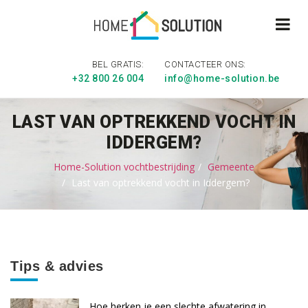
BEL GRATIS:
CONTACTEER ONS:
+32 800 26 004
info@home-solution.be
LAST VAN OPTREKKEND VOCHT IN
IDDERGEM?
Home-Solution vochtbestrijding
Gemeente
Last van optrekkend vocht in Iddergem?
Tips & advies
Hoe herken je een slechte afwatering in