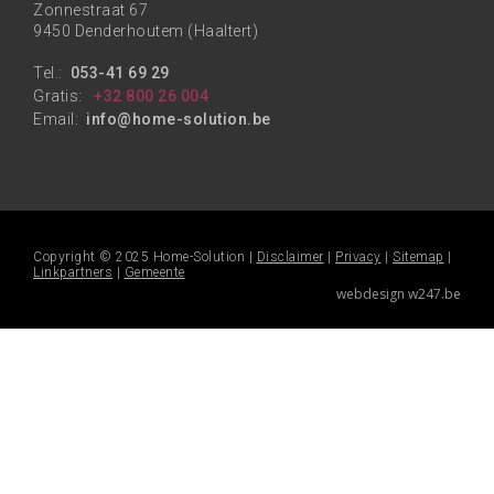
Zonnestraat 67
9450 Denderhoutem (Haaltert)
Tel.:
053-41 69 29
Gratis:
+32 800 26 004
Email:
info@home-solution.be
Copyright © 2025 Home-Solution |
Disclaimer
|
Privacy
|
Sitemap
|
Linkpartners
|
Gemeente
webdesign w247.be