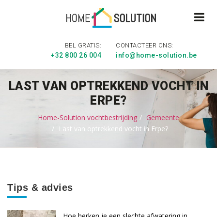
BEL GRATIS:
CONTACTEER ONS:
+32 800 26 004
info@home-solution.be
LAST VAN OPTREKKEND VOCHT IN
ERPE?
Home-Solution vochtbestrijding
Gemeente
Last van optrekkend vocht in Erpe?
Tips & advies
Hoe herken je een slechte afwatering in