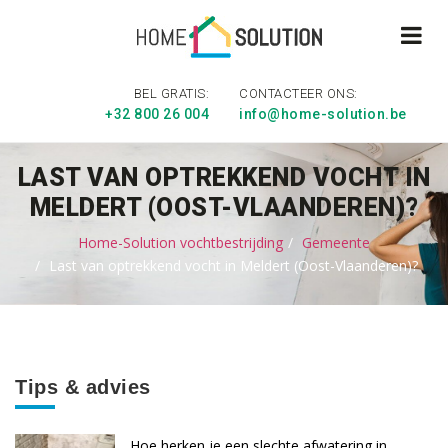
BEL GRATIS:
CONTACTEER ONS:
+32 800 26 004
info@home-solution.be
LAST VAN OPTREKKEND VOCHT IN
MELDERT (OOST-VLAANDEREN)?
Home-Solution vochtbestrijding
Gemeente
Last van optrekkend vocht in Meldert (Oost-Vlaanderen)?
Tips & advies
Hoe herken je een slechte afwatering in