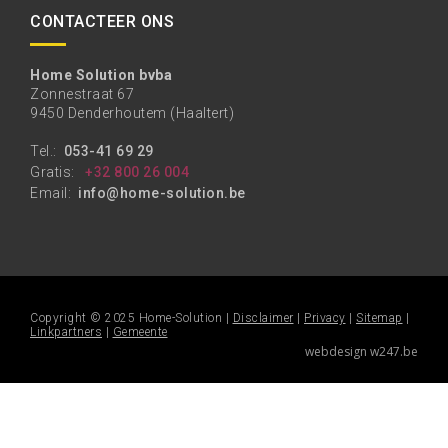
CONTACTEER ONS
Home Solution bvba
Zonnestraat 67
9450 Denderhoutem (Haaltert)
Tel.:
053-41 69 29
Gratis:
+32 800 26 004
Email:
info@home-solution.be
Copyright © 2025 Home-Solution |
Disclaimer
|
Privacy
|
Sitemap
|
Linkpartners
|
Gemeente
webdesign w247.be