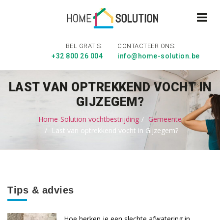
BEL GRATIS:
CONTACTEER ONS:
+32 800 26 004
info@home-solution.be
LAST VAN OPTREKKEND VOCHT IN
GIJZEGEM?
Home-Solution vochtbestrijding
Gemeente
Last van optrekkend vocht in Gijzegem?
Tips & advies
Hoe herken je een slechte afwatering in