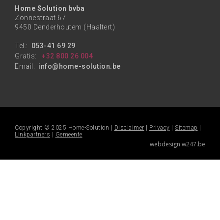
Home Solution bvba
Zonnestraat 67
9450 Denderhoutem (Haaltert)
Tel.:
053-41 69 29
Gratis:
+32 800 26 004
Email:
info@home-solution.be
Copyright © 2025 Home-Solution |
Disclaimer
|
Privacy
|
Sitemap
|
Linkpartners
|
Gemeente
webdesign w247.be