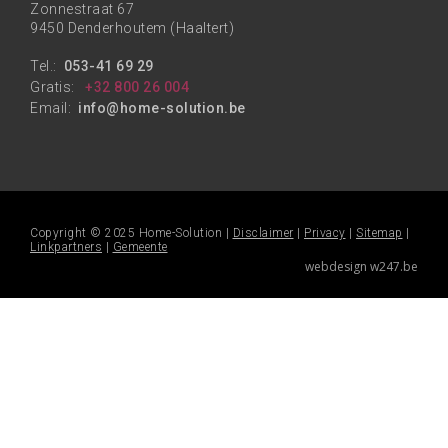
Zonnestraat 67
9450 Denderhoutem (Haaltert)
Tel.:
053-41 69 29
Gratis:
+32 800 26 004
Email:
info@home-solution.be
Copyright © 2025 Home-Solution |
Disclaimer
|
Privacy
|
Sitemap
|
Linkpartners
|
Gemeente
webdesign w247.be