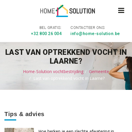
BEL GRATIS:
CONTACTEER ONS:
+32 800 26 004
info@home-solution.be
LAST VAN OPTREKKEND VOCHT IN
LAARNE?
Home-Solution vochtbestrijding
Gemeente
Last van optrekkend vocht in Laarne?
Tips & advies
Hoe herken je een slechte afwatering in