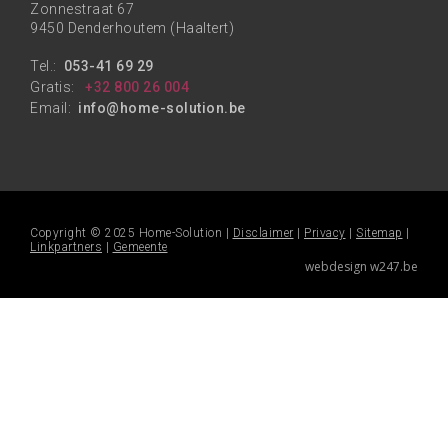
Zonnestraat 67
9450 Denderhoutem (Haaltert)
Tel.:
053-41 69 29
Gratis:
+32 800 26 004
Email:
info@home-solution.be
Copyright © 2025 Home-Solution |
Disclaimer
|
Privacy
|
Sitemap
|
Linkpartners
|
Gemeente
webdesign w247.be