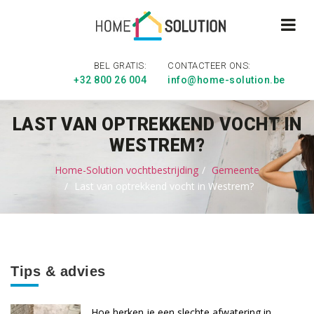
BEL GRATIS:
CONTACTEER ONS:
+32 800 26 004
info@home-solution.be
LAST VAN OPTREKKEND VOCHT IN
WESTREM?
Home-Solution vochtbestrijding
Gemeente
Last van optrekkend vocht in Westrem?
Tips & advies
Hoe herken je een slechte afwatering in