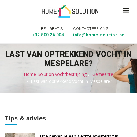
BEL GRATIS:
CONTACTEER ONS:
+32 800 26 004
info@home-solution.be
LAST VAN OPTREKKEND VOCHT IN
MESPELARE?
Home-Solution vochtbestrijding
Gemeente
Last van optrekkend vocht in Mespelare?
Tips & advies
Hoe herken je een slechte afwatering in