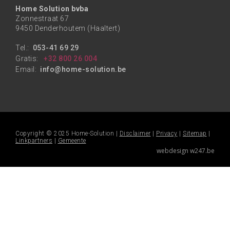
Home Solution bvba
Zonnestraat 67
9450 Denderhoutem (Haaltert)
Tel.:
053-41 69 29
Gratis:
+32 800 26 004
Email:
info@home-solution.be
Copyright © 2025 Home-Solution |
Disclaimer
|
Privacy
|
Sitemap
|
Linkpartners
|
Gemeente
webdesign w247.be