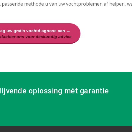
t passende methode u van uw vochtproblemen af helpen, wa
aag uw gratis vochtdiagnose aan →
tacteer ons voor deskundig advies
lijvende oplossing mét garantie