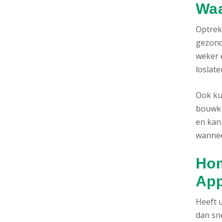
Waa
Optrek
gezond
weker e
loslate
Ook ku
bouwku
en kan
wannee
Hom
App
Heeft 
dan sne