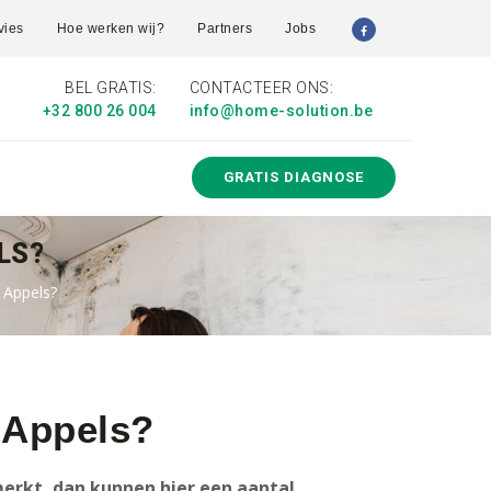
vies
Hoe werken wij?
Partners
Jobs
BEL GRATIS:
CONTACTEER ONS:
+32 800 26 004
info@home-solution.be
GRATIS DIAGNOSE
LS?
 Appels?
 Appels?
erkt, dan kunnen hier een aantal