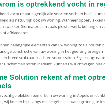
rom is optrekkend vocht in re
kend vocht (maar eigenlijk alle soorten vocht in huis), kun
heid als natuurlijk ook uw woning. Wanneer oppervlakken 
n zwakker. Siermaterialen zoals pleisterwerk, behang en ver
n of afbladderen.
nnen belangrijke elementen van uw woning zoals houten bie
ndige constructie van uw woning in het gedrang brengen. V
 een breed scala aan klachten veroorzaken. Erger nog: natt
r u schimmelsporen inademt, kunnen uw luchtwegen hier on
e Solution rekent af met optr
els
u vochtige plekken bemerkt in uw woning in Appels en denkt 
l, wij komen bij u langs om de gehele situatie grondig te i