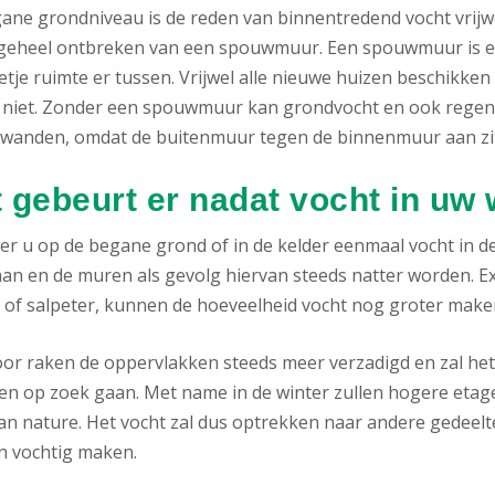
ane grondniveau is de reden van binnentredend vocht vrijwe
 geheel ontbreken van een spouwmuur. Een spouwmuur is ee
etje ruimte er tussen. Vrijwel alle nieuwe huizen beschikk
 niet. Zonder een spouwmuur kan grondvocht en ook regenwa
wanden, omdat de buitenmuur tegen de binnenmuur aan zit
 gebeurt er nadat vocht in uw
r u op de begane grond of in de kelder eenmaal vocht in de
an en de muren als gevolg hiervan steeds natter worden. E
 of salpeter, kunnen de hoeveelheid vocht nog groter make
or raken de oppervlakken steeds meer verzadigd en zal he
en op zoek gaan. Met name in de winter zullen hogere etag
 van nature. Het vocht zal dus optrekken naar andere gedee
n vochtig maken.