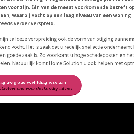
en voor zijn. Eén van de meest voorkomende betreft o
en, waarbij vocht op een laag niveau van een woning i
teeds verder verspreid.
mijn zal deze verspreiding ook de vorm van stijging aannem
end vocht. Het is zaak dat u redelijk snel actie onderneemt 
een goede zaak is. Zo voorkomt u hoge schadeposten en he
elen. Natuurlijk komt Home Solution u ook helpen met optr
aag uw gratis vochtdiagnose aan →
tacteer ons voor deskundig advies