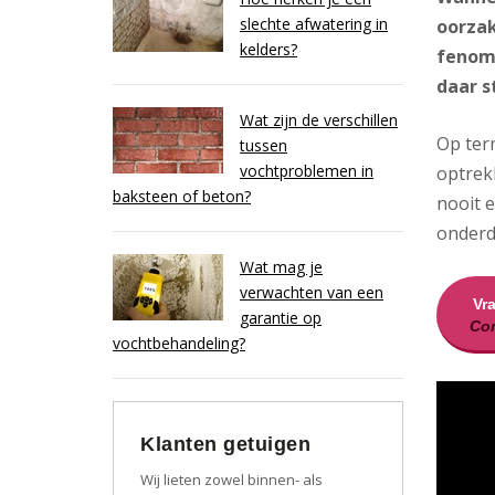
slechte afwatering in
oorzak
kelders?
fenome
daar s
Wat zijn de verschillen
Op ter
tussen
vochtproblemen in
optrekk
baksteen of beton?
nooit 
onderd
Wat mag je
verwachten van een
Vr
garantie op
Con
vochtbehandeling?
Klanten getuigen
Wij lieten zowel binnen- als