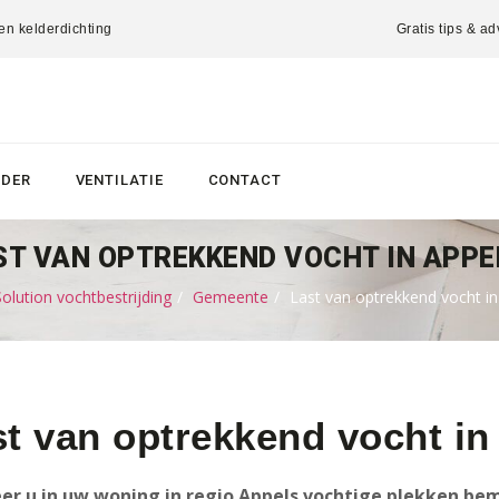
 en kelderdichting
Gratis tips & ad
LDER
VENTILATIE
CONTACT
ST VAN OPTREKKEND VOCHT IN APPE
lution vochtbestrijding
Gemeente
Last van optrekkend vocht in
t van optrekkend vocht in
r u in uw woning in regio Appels vochtige plekken bem