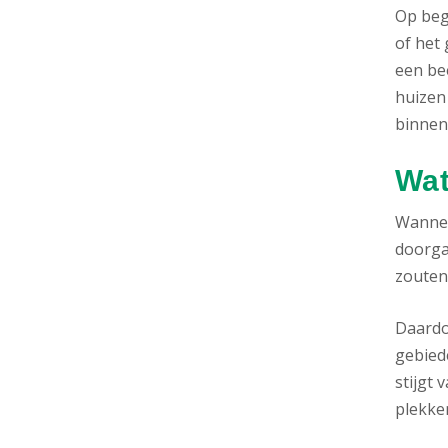
Op beg
of het
een be
huizen
binnen
Wat
Wannee
doorga
zouten
Daardo
gebied
stijgt
plekke