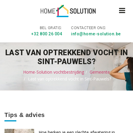
BEL GRATIS:
CONTACTEER ONS:
+32 800 26 004
info@home-solution.be
LAST VAN OPTREKKEND VOCHT IN
SINT-PAUWELS?
Home-Solution vochtbestrijding
Gemeente
Last van optrekkend vocht in Sint-Pauwels?
Tips & advies
Hoe herken je een slechte afwatering in