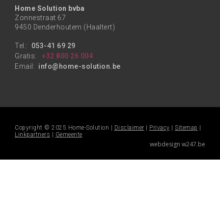
Home Solution bvba
Zonnestraat 67
9450 Denderhoutem (Haaltert)
Tel.:
053-41 69 29
Gratis:
+32 800 26 004
Email:
info@home-solution.be
Copyright © 2025 Home-Solution |
Disclaimer
|
Privacy
|
Sitemap
|
Linkpartners
|
Gemeente
webdesign w247.be