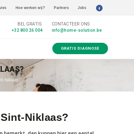
vies
Hoe werken wij?
Partners
Jobs
BEL GRATIS:
CONTACTEER ONS:
+32 800 26 004
info@home-solution.be
GRATIS DIAGNOSE
KLAAS?
nt-Niklaas?
 Sint-Niklaas?
en bemerkt, dan kunnen hier een aantal