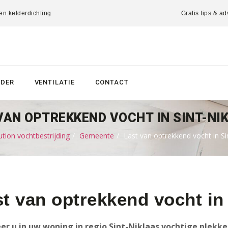
 en kelderdichting
Gratis tips & ad
LDER
VENTILATIE
CONTACT
VAN OPTREKKEND VOCHT IN SINT-NI
tion vochtbestrijding
Gemeente
Last van optrekkend vocht in Si
t van optrekkend vocht in
r u in uw woning in regio Sint-Niklaas vochtige plekk