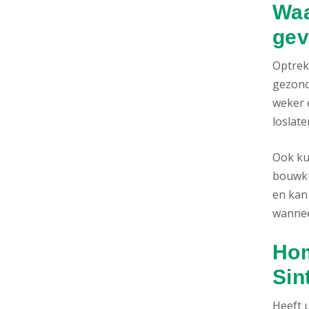
Waa
gev
Optrek
gezond
weker e
loslate
Ook ku
bouwku
en kan
wannee
Hom
Sin
Heeft 