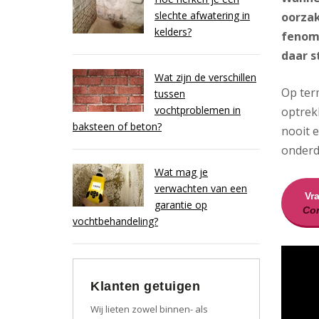
slechte afwatering in
oorzak
kelders?
fenome
daar s
Wat zijn de verschillen
Op ter
tussen
vochtproblemen in
optrekk
baksteen of beton?
nooit 
onderd
Wat mag je
verwachten van een
Vr
garantie op
Con
vochtbehandeling?
Klanten getuigen
Wij lieten zowel binnen- als