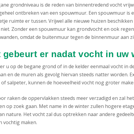
ane grondniveau is de reden van binnentredend vocht vrijwe
 geheel ontbreken van een spouwmuur. Een spouwmuur is ee
etje ruimte er tussen. Vrijwel alle nieuwe huizen beschikk
 niet. Zonder een spouwmuur kan grondvocht en ook regenwa
wanden, omdat de buitenmuur tegen de binnenmuur aan zit
 gebeurt er nadat vocht in uw
r u op de begane grond of in de kelder eenmaal vocht in de
an en de muren als gevolg hiervan steeds natter worden. E
 of salpeter, kunnen de hoeveelheid vocht nog groter make
or raken de oppervlakken steeds meer verzadigd en zal he
en op zoek gaan. Met name in de winter zullen hogere etag
 van nature. Het vocht zal dus optrekken naar andere gedee
n vochtig maken.