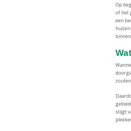
Op beg
of het
een be
huizen
binnen
Wat
Wannee
doorga
zouten
Daardo
gebied
stijgt
plekke