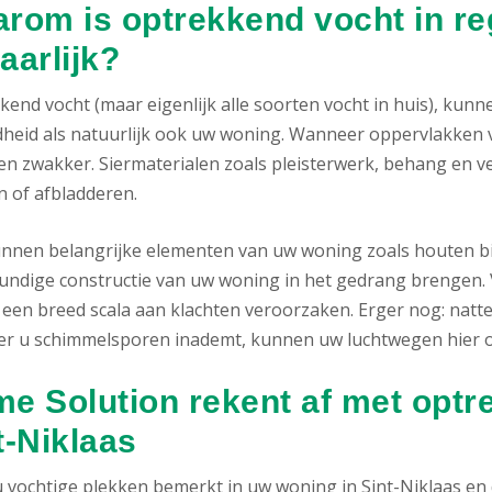
rom is optrekkend vocht in reg
aarlijk?
kend vocht (maar eigenlijk alle soorten vocht in huis), kun
heid als natuurlijk ook uw woning. Wanneer oppervlakken 
n zwakker. Siermaterialen zoals pleisterwerk, behang en ver
n of afbladderen.
nnen belangrijke elementen van uw woning zoals houten bie
ndige constructie van uw woning in het gedrang brengen. V
 een breed scala aan klachten veroorzaken. Erger nog: natt
r u schimmelsporen inademt, kunnen uw luchtwegen hier on
e Solution rekent af met optr
t-Niklaas
u vochtige plekken bemerkt in uw woning in Sint-Niklaas en 