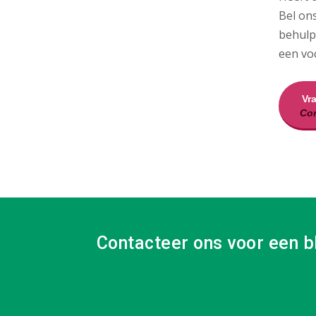
Bel ons
behulp
een voc
Vr
Con
Contacteer ons voor een b