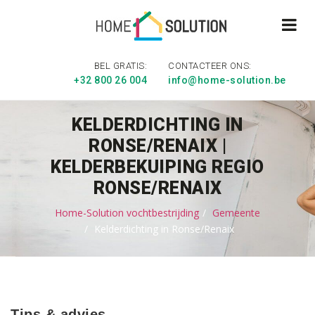
BEL GRATIS:
CONTACTEER ONS:
+32 800 26 004
info@home-solution.be
KELDERDICHTING IN
RONSE/RENAIX |
KELDERBEKUIPING REGIO
RONSE/RENAIX
Home-Solution vochtbestrijding
Gemeente
Kelderdichting in Ronse/Renaix
Tips & advies