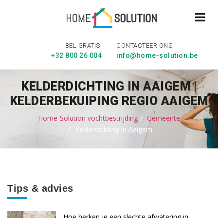
BEL GRATIS:
CONTACTEER ONS:
+32 800 26 004
info@home-solution.be
KELDERDICHTING IN AAIGEM |
KELDERBEKUIPING REGIO AAIGEM
Home-Solution vochtbestrijding
Gemeente
Kelderdichting in Aaigem
Tips & advies
Hoe herken je een slechte afwatering in