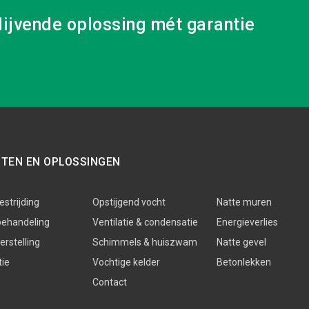
lijvende oplossing mét garantie
STEN EN OPLOSSINGEN
strijding
Opstijgend vocht
Natte muren
behandeling
Ventilatie & condensatie
Energieverlies
rstelling
Schimmels & huiszwam
Natte gevel
tie
Vochtige kelder
Betonlekken
Contact