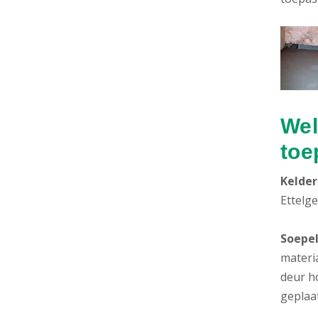
Wel
toe
Kelder
Ettelg
Soepel
materi
deur h
geplaat