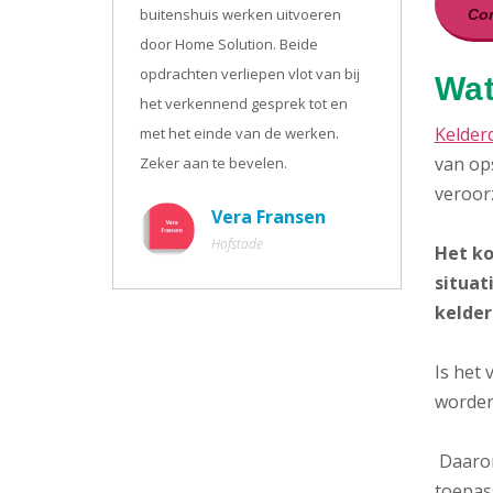
buitenshuis werken uitvoeren
Con
door Home Solution. Beide
opdrachten verliepen vlot van bij
Wat
het verkennend gesprek tot en
Kelder
met het einde van de werken.
van ops
Zeker aan te bevelen.
veroor
Vera Fransen
Hofstade
Het ko
situat
kelder
Is het
worden
Daarom
toepass