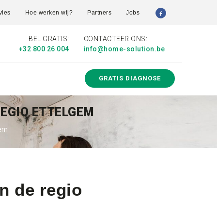
vies
Hoe werken wij?
Partners
Jobs
BEL GRATIS:
CONTACTEER ONS:
+32 800 26 004
info@home-solution.be
GRATIS DIAGNOSE
REGIO ETTELGEM
gem
n de regio