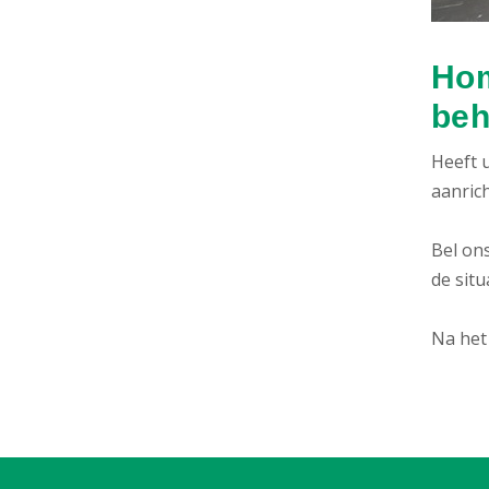
Hom
beh
Heeft u
aanric
Bel ons
de situ
Na het