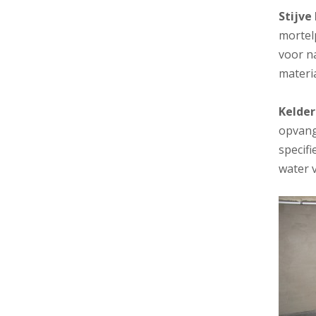
Stijve
mortel
voor na
materi
Kelde
opvang
specif
water 