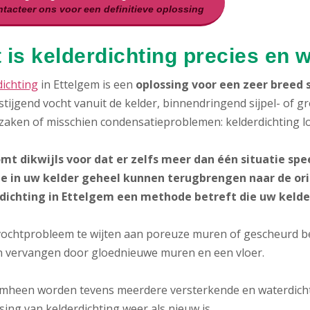
tacteer ons voor een definitieve oplossing
 is kelderdichting precies en 
dichting
in Ettelgem is een
oplossing voor een zeer breed
tijgend vocht vanuit de kelder, binnendringend sijpel- of 
zaken of misschien condensatieproblemen: kelderdichting l
mt dikwijls voor dat er zelfs meer dan één situatie spee
ie in uw kelder geheel kunnen terugbrengen naar de orig
dichting in Ettelgem een methode betreft die uw keld
 vochtprobleem te wijten aan poreuze muren of gescheurd be
 vervangen door gloednieuwe muren en een vloer.
heen worden tevens meerdere versterkende en waterdichte
ing van kelderdichting weer als nieuw is.