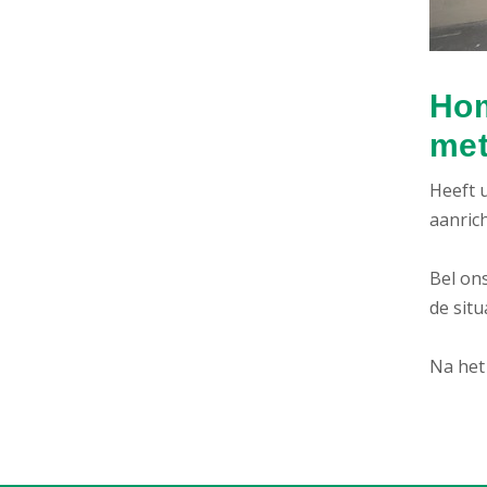
Hom
met
Heeft u
aanric
Bel ons
de situ
Na het