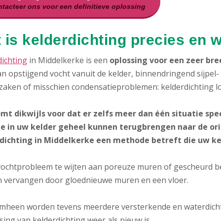
tacteer ons voor een definitieve oplossing
 is kelderdichting precies en 
dichting
in Middelkerke is een
oplossing voor een zeer br
n opstijgend vocht vanuit de kelder, binnendringend sijpel
zaken of misschien condensatieproblemen: kelderdichting l
mt dikwijls voor dat er zelfs meer dan één situatie spee
ie in uw kelder geheel kunnen terugbrengen naar de orig
dichting in Middelkerke een methode betreft die uw k
 vochtprobleem te wijten aan poreuze muren of gescheurd be
 vervangen door gloednieuwe muren en een vloer.
heen worden tevens meerdere versterkende en waterdichte
ing van kelderdichting weer als nieuw is.