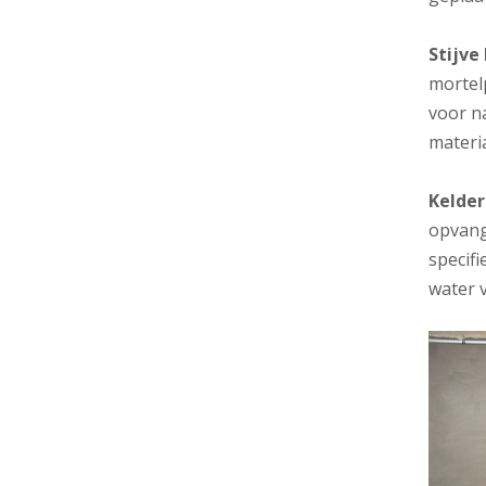
Stijve
mortel
voor na
materi
Kelde
opvang
specif
water 