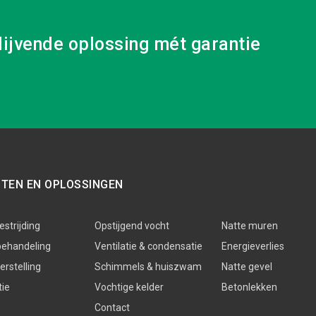
lijvende oplossing mét garantie
STEN EN OPLOSSINGEN
strijding
Opstijgend vocht
Natte muren
behandeling
Ventilatie & condensatie
Energieverlies
rstelling
Schimmels & huiszwam
Natte gevel
tie
Vochtige kelder
Betonlekken
Contact