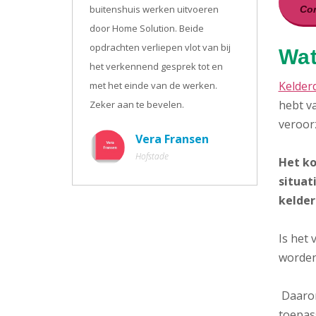
buitenshuis werken uitvoeren
Con
door Home Solution. Beide
opdrachten verliepen vlot van bij
Wat
het verkennend gesprek tot en
Kelder
met het einde van de werken.
hebt va
Zeker aan te bevelen.
veroor
Vera Fransen
Hofstade
Het ko
situat
kelder
Is het
worden
Daarom
toepass