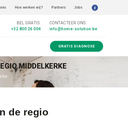
vies
Hoe werken wij?
Partners
Jobs
BEL GRATIS:
CONTACTEER ONS:
+32 800 26 004
info@home-solution.be
GRATIS DIAGNOSE
REGIO MIDDELKERKE
erke
n de regio