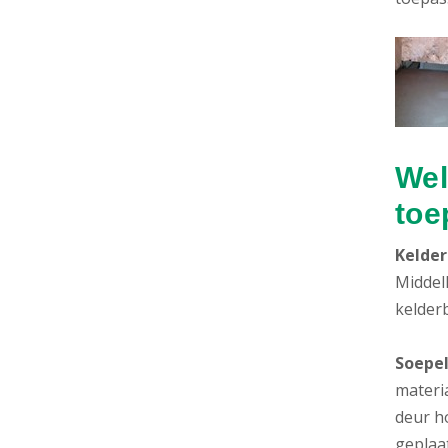
Wel
toe
Kelder
Middel
kelder
Soepel
materi
deur h
geplaat