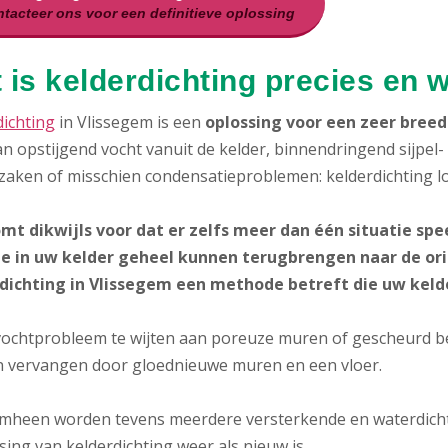
tacteer ons voor een definitieve oplossing
 is kelderdichting precies en 
dichting
in Vlissegem is een
oplossing voor een zeer bree
n opstijgend vocht vanuit de kelder, binnendringend sijpel
zaken of misschien condensatieproblemen: kelderdichting l
mt dikwijls voor dat er zelfs meer dan één situatie spee
ie in uw kelder geheel kunnen terugbrengen naar de orig
dichting in Vlissegem een methode betreft die uw kel
 vochtprobleem te wijten aan poreuze muren of gescheurd be
 vervangen door gloednieuwe muren en een vloer.
heen worden tevens meerdere versterkende en waterdichte
ing van kelderdichting weer als nieuw is.