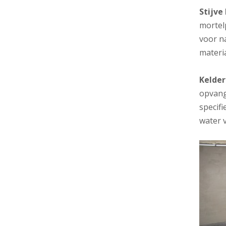
Stijve
mortel
voor na
materi
Kelde
opvang
specif
water 