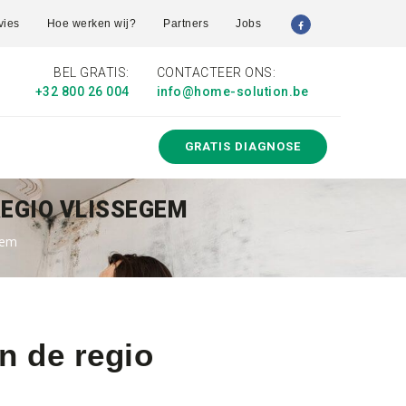
vies
Hoe werken wij?
Partners
Jobs
BEL GRATIS:
CONTACTEER ONS:
+32 800 26 004
info@home-solution.be
GRATIS DIAGNOSE
REGIO VLISSEGEM
gem
n de regio