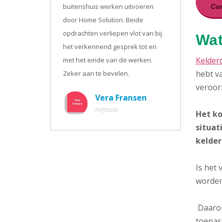
buitenshuis werken uitvoeren
Con
door Home Solution. Beide
opdrachten verliepen vlot van bij
Wat
het verkennend gesprek tot en
Kelder
met het einde van de werken.
hebt va
Zeker aan te bevelen.
veroor
Vera Fransen
Hofstade
Het ko
situat
kelder
Is het
worden
Daarom
toepass