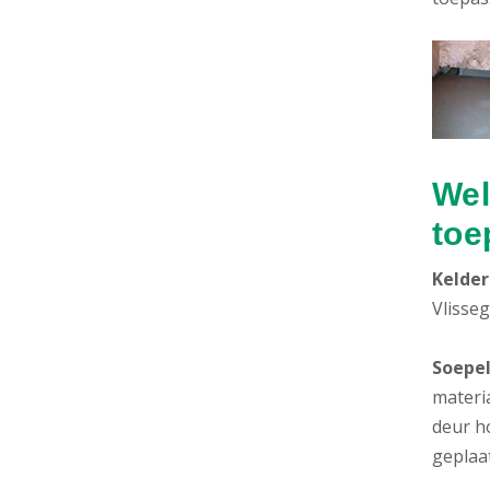
Wel
toe
Kelder
Vlisse
Soepel
materi
deur h
geplaat