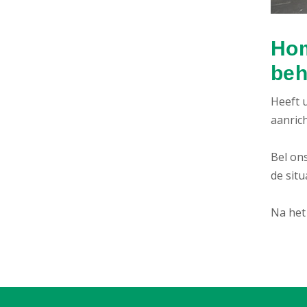
Hom
beh
Heeft u
aanric
Bel ons
de situ
Na het