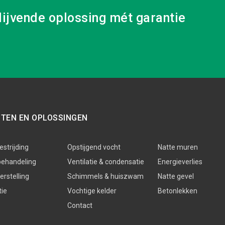
lijvende oplossing mét garantie
STEN EN OPLOSSINGEN
strijding
Opstijgend vocht
Natte muren
behandeling
Ventilatie & condensatie
Energieverlies
rstelling
Schimmels & huiszwam
Natte gevel
tie
Vochtige kelder
Betonlekken
Contact