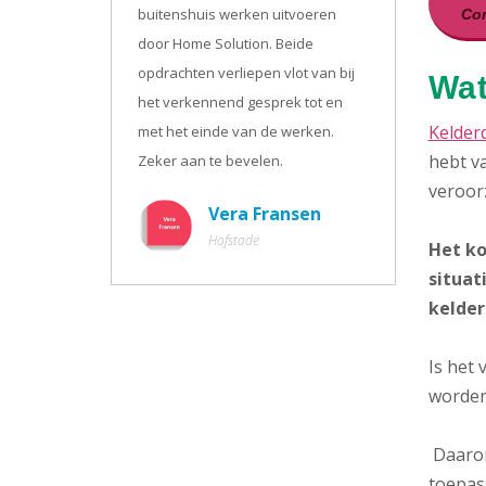
buitenshuis werken uitvoeren
Con
door Home Solution. Beide
opdrachten verliepen vlot van bij
Wat
het verkennend gesprek tot en
Kelder
met het einde van de werken.
hebt va
Zeker aan te bevelen.
veroor
Vera Fransen
Hofstade
Het ko
situat
kelder
Is het
worden
Daarom
toepass