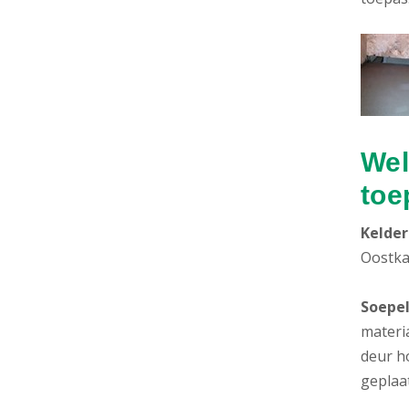
Wel
toe
Kelder
Oostka
Soepel
materi
deur h
geplaat