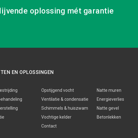
lijvende oplossing mét garantie
STEN EN OPLOSSINGEN
strijding
Opstijgend vocht
Natte muren
behandeling
Ventilatie & condensatie
Energieverlies
rstelling
Schimmels & huiszwam
Natte gevel
tie
Vochtige kelder
Betonlekken
Contact