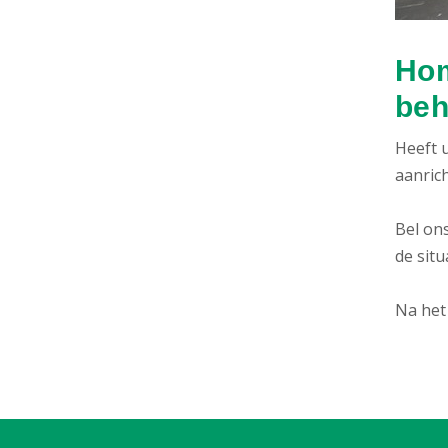
Hom
beh
Heeft u
aanric
Bel ons
de situ
Na het