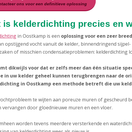
tacteer ons voor een definitieve oplossing
 is kelderdichting precies en 
dichting
in Oostkamp is een
oplossing voor een zeer bree
n opstijgend vocht vanuit de kelder, binnendringend sijpel
zaken of misschien condensatieproblemen: kelderdichting l
mt dikwijls voor dat er zelfs meer dan één situatie spee
ie in uw kelder geheel kunnen terugbrengen naar de orig
dichting in Oostkamp een methode betreft die uw kel
 vochtprobleem te wijten aan poreuze muren of gescheurd be
 vervangen door gloednieuwe muren en een vloer.
heen worden tevens meerdere versterkende en waterdichte
ing van kelderdichting weer als nieuw is.