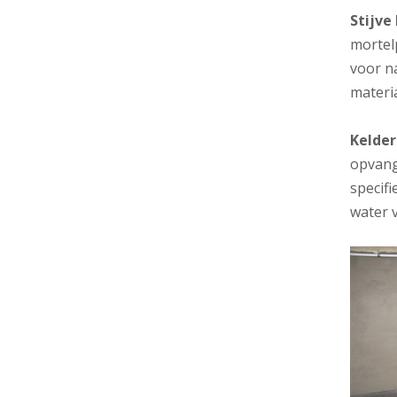
Stijve
mortel
voor na
materi
Kelde
opvang
specif
water 