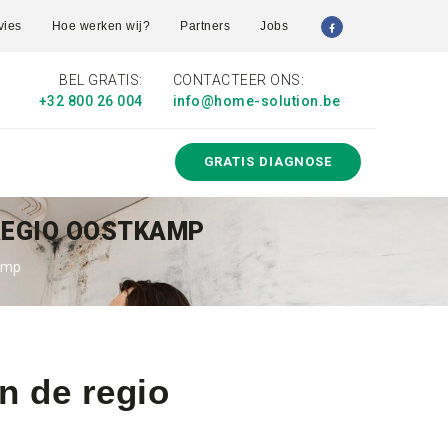
vies
Hoe werken wij?
Partners
Jobs
BEL GRATIS:
CONTACTEER ONS:
+32 800 26 004
info@home-solution.be
GRATIS DIAGNOSE
 REGIO OOSTKAMP
amp
n de regio